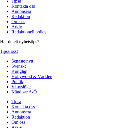
Tipsa
Kontakta oss
Annonsera
Redaktion
Om oss
Arkiv
Redaktionell policy
Har du ett nyhetstips?
Tipsa oss!
Senaste nytt
Svenskt
Kungligt
Hollywood & Världen
Politik
Vi avslöjar
Kändisar A-Ö
Tipsa
Kontakta oss
Annonsera
Redaktion
Om oss
Arkiv