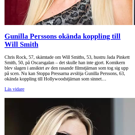
Gunilla Perssons okända koppling till
Will Smith
Chris Rock, 57, skämtade om Will Smiths, 53, hustru Jada Pinkett
Smith, 50, på Oscarsgalan – det skulle han inte gjort. Komikern
blev slagen i ansiktet av den rasande filmstjärnan som tog sig upp
på scen. Nu kan Stoppa Pressarna avslöja Gunilla Perssons, 63,
okända koppling till Hollywoodstjärnan som sinnet…
Läs vidare