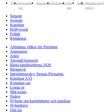
Tipsa
Kontakta
Annonsera
Redaktion
Om
Arkiv
Redaktionell
oss
oss
policy
Senaste
Svenskt
Kungligt
Hollywood
Politik
Redaktion
Allmänna villkor för Premium
Annonsera
Arkiv
Återställ lösenord
Bästa kändissajterna 2026
Bloggnytt
Integritetspolicy Stoppa Pressarna
Kändisar A-Ö
Kontakta oss
Logga in
Mitt konto
Native
Nyheter om kungligheter och kändisar
Nyhetsbrev
Om oss