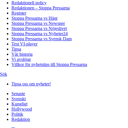
Redaktionell policy
Redaktionen – Stoppa Pressarna
Register
Stoppa Pressarna vs Hänt
Stoppa Pressarna vs Newsner
Stoppa Pressarna vs Nöjeslivet
Stoppa Pressarna vs Nyheter24
Stoppa Pressarna vs Svensk Dam
Test VI-player
Tipsa
Vår historia
Vi avslöjar
Villkor för nyhetstips till Stoppa Pressarna
Sök
Tipsa oss om nyheter!
Senaste
Svenskt
Kungligt
Hollywood
Politik
Redaktion