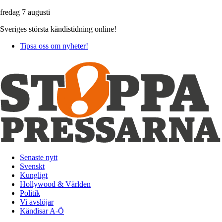
fredag 7 augusti
Sveriges största kändistidning online!
Tipsa oss om nyheter!
Senaste nytt
Svenskt
Kungligt
Hollywood & Världen
Politik
Vi avslöjar
Kändisar A-Ö