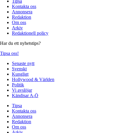
Tipsa
Kontakta oss
Annonsera
Redaktion
Om oss
Arkiv
Redaktionell policy
Har du ett nyhetstips?
Tipsa oss!
Senaste nytt
Svenskt
Kungligt
Hollywood & Världen
Politik
Vi avslöjar
Kändisar A-Ö
Tipsa
Kontakta oss
Annonsera
Redaktion
Om oss
Arkiv