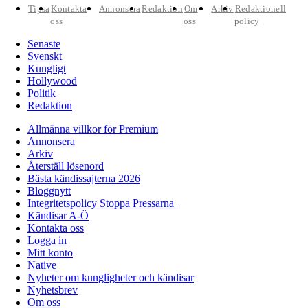
Tipsa
Kontakta
Annonsera
Redaktion
Om
Arkiv
Redaktionell
oss
oss
policy
Senaste
Svenskt
Kungligt
Hollywood
Politik
Redaktion
Allmänna villkor för Premium
Annonsera
Arkiv
Återställ lösenord
Bästa kändissajterna 2026
Bloggnytt
Integritetspolicy Stoppa Pressarna
Kändisar A-Ö
Kontakta oss
Logga in
Mitt konto
Native
Nyheter om kungligheter och kändisar
Nyhetsbrev
Om oss