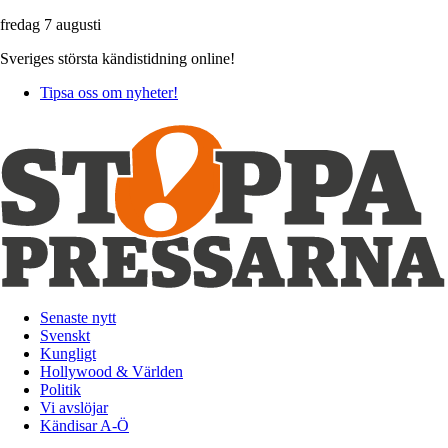
fredag 7 augusti
Sveriges största kändistidning online!
Tipsa oss om nyheter!
Senaste nytt
Svenskt
Kungligt
Hollywood & Världen
Politik
Vi avslöjar
Kändisar A-Ö