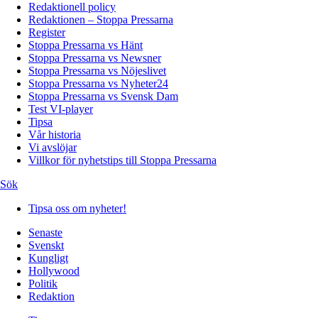
Redaktionell policy
Redaktionen – Stoppa Pressarna
Register
Stoppa Pressarna vs Hänt
Stoppa Pressarna vs Newsner
Stoppa Pressarna vs Nöjeslivet
Stoppa Pressarna vs Nyheter24
Stoppa Pressarna vs Svensk Dam
Test VI-player
Tipsa
Vår historia
Vi avslöjar
Villkor för nyhetstips till Stoppa Pressarna
Sök
Tipsa oss om nyheter!
Senaste
Svenskt
Kungligt
Hollywood
Politik
Redaktion