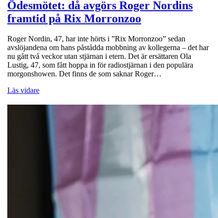
Ödesmötet: då avgörs Roger Nordins
framtid på Rix Morronzoo
Roger Nordin, 47, har inte hörts i ”Rix Morronzoo” sedan
avslöjandena om hans påstådda mobbning av kollegerna – det har
nu gått två veckor utan stjärnan i etern. Det är ersättaren Ola
Lustig, 47, som fått hoppa in för radiostjärnan i den populära
morgonshowen. Det finns de som saknar Roger…
Läs vidare