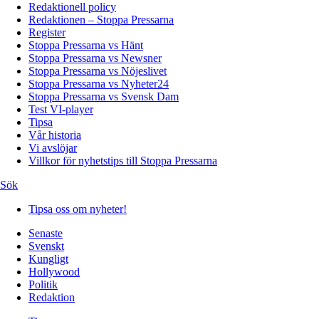
Redaktionell policy
Redaktionen – Stoppa Pressarna
Register
Stoppa Pressarna vs Hänt
Stoppa Pressarna vs Newsner
Stoppa Pressarna vs Nöjeslivet
Stoppa Pressarna vs Nyheter24
Stoppa Pressarna vs Svensk Dam
Test VI-player
Tipsa
Vår historia
Vi avslöjar
Villkor för nyhetstips till Stoppa Pressarna
Sök
Tipsa oss om nyheter!
Senaste
Svenskt
Kungligt
Hollywood
Politik
Redaktion