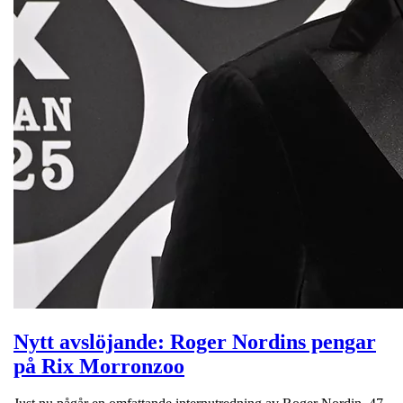
Nytt avslöjande: Roger Nordins pengar
på Rix Morronzoo