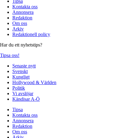
Tipsa
Kontakta oss
Annonsera
Redaktion
Om oss
Arkiv
Redaktionell policy
Har du ett nyhetstips?
Tipsa oss!
Senaste nytt
Svenskt
Kungligt
Hollywood & Världen
Politik
Vi avslöjar
Kändisar A-Ö
Tipsa
Kontakta oss
Annonsera
Redaktion
Om oss
Arkiv