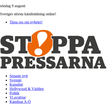
söndag 9 augusti
Sveriges största kändistidning online!
Tipsa oss om nyheter!
Senaste nytt
Svenskt
Kungligt
Hollywood & Världen
Politik
Vi avslöjar
Kändisar A-Ö