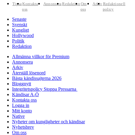
Tipsa
Kontakta
Annonsera
Redaktion
Om
Arkiv
Redaktionell
oss
oss
policy
Senaste
Svenskt
Kungligt
Hollywood
Politik
Redaktion
Allmänna villkor för Premium
Annonsera
Arkiv
Återställ lösenord
Bästa kändissajterna 2026
Bloggnytt
Integritetspolicy Stoppa Pressarna
Kändisar A-Ö
Kontakta oss
Logga in
Mitt konto
Native
Nyheter om kungligheter och kändisar
Nyhetsbrev
Om oss