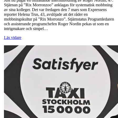
Just nu pågår en omfattande internutredning av Roger Nordin, 47.
Stjärnan på ”Rix Morronzoo” anklagas för systematisk mobbning
av sina kolleger. Det var fredagen den 7 mars som Expressens
reporter Helena Trus, 43, avslöjade att det råder en
mobbningskultur på ”Rix Morronzo”. Stjärnstatus Programledaren
och assisterande programchefen Roger Nordin pekas ut som en
intrigmakare och simpel…
Läs vidare