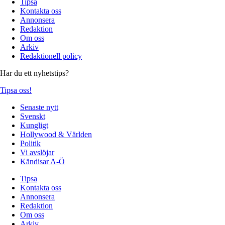
Tipsa
Kontakta oss
Annonsera
Redaktion
Om oss
Arkiv
Redaktionell policy
Har du ett nyhetstips?
Tipsa oss!
Senaste nytt
Svenskt
Kungligt
Hollywood & Världen
Politik
Vi avslöjar
Kändisar A-Ö
Tipsa
Kontakta oss
Annonsera
Redaktion
Om oss
Arkiv