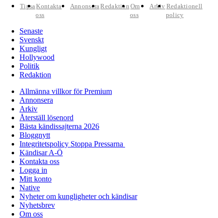
Tipsa
Kontakta
Annonsera
Redaktion
Om
Arkiv
Redaktionell
oss
oss
policy
Senaste
Svenskt
Kungligt
Hollywood
Politik
Redaktion
Allmänna villkor för Premium
Annonsera
Arkiv
Återställ lösenord
Bästa kändissajterna 2026
Bloggnytt
Integritetspolicy Stoppa Pressarna
Kändisar A-Ö
Kontakta oss
Logga in
Mitt konto
Native
Nyheter om kungligheter och kändisar
Nyhetsbrev
Om oss