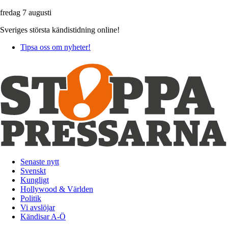
fredag 7 augusti
Sveriges största kändistidning online!
Tipsa oss om nyheter!
Senaste nytt
Svenskt
Kungligt
Hollywood & Världen
Politik
Vi avslöjar
Kändisar A-Ö