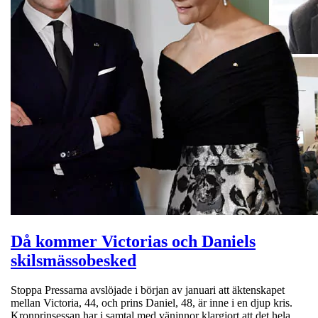
Då kommer Victorias och Daniels
skilsmässobesked
Stoppa Pressarna avslöjade i början av januari att äktenskapet
mellan Victoria, 44, och prins Daniel, 48, är inne i en djup kris.
Kronprinsessan har i samtal med väninnor klargjort att det hela