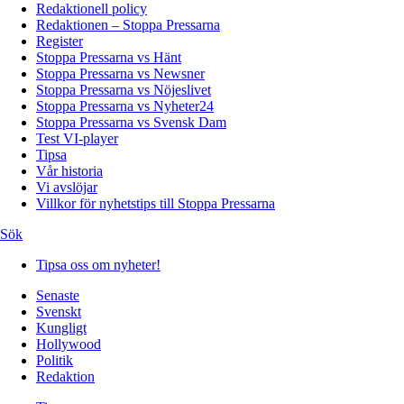
Redaktionell policy
Redaktionen – Stoppa Pressarna
Register
Stoppa Pressarna vs Hänt
Stoppa Pressarna vs Newsner
Stoppa Pressarna vs Nöjeslivet
Stoppa Pressarna vs Nyheter24
Stoppa Pressarna vs Svensk Dam
Test VI-player
Tipsa
Vår historia
Vi avslöjar
Villkor för nyhetstips till Stoppa Pressarna
Sök
Tipsa oss om nyheter!
Senaste
Svenskt
Kungligt
Hollywood
Politik
Redaktion