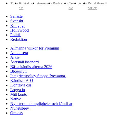
Tipsa
Kontakta
Annonsera
Redaktion
Om
Arkiv
Redaktionell
oss
oss
policy
Senaste
Svenskt
Kungligt
Hollywood
Politik
Redaktion
Allmänna villkor för Premium
Annonsera
Arkiv
Återställ lösenord
Bästa kändissajterna 2026
Bloggnytt
Integritetspolicy Stoppa Pressarna
Kändisar A-Ö
Kontakta oss
Logga in
Mitt konto
Native
Nyheter om kungligheter och kändisar
Nyhetsbrev
Om oss