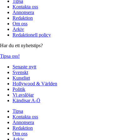
Tipsa
Kontakta oss
Annonsera
Redaktion
Om oss
Arkiv
Redaktionell policy
Har du ett nyhetstips?
Tipsa oss!
Senaste nytt
Svenskt
Kungligt
Hollywood & Världen
Politik
Vi avslöjar
Kändisar A-Ö
Tipsa
Kontakta oss
Annonsera
Redaktion
Om oss
Arkiv