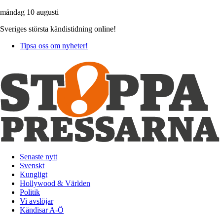
måndag 10 augusti
Sveriges största kändistidning online!
Tipsa oss om nyheter!
Senaste nytt
Svenskt
Kungligt
Hollywood & Världen
Politik
Vi avslöjar
Kändisar A-Ö