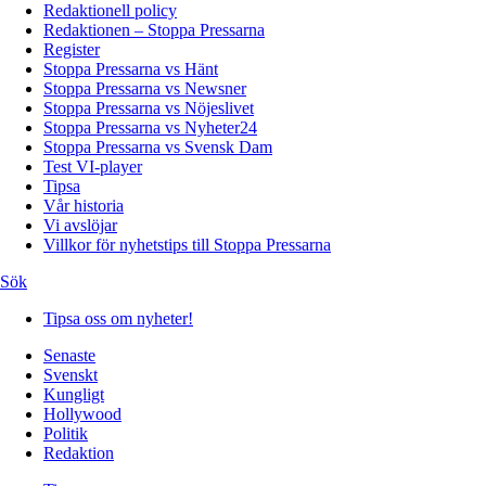
Redaktionell policy
Redaktionen – Stoppa Pressarna
Register
Stoppa Pressarna vs Hänt
Stoppa Pressarna vs Newsner
Stoppa Pressarna vs Nöjeslivet
Stoppa Pressarna vs Nyheter24
Stoppa Pressarna vs Svensk Dam
Test VI-player
Tipsa
Vår historia
Vi avslöjar
Villkor för nyhetstips till Stoppa Pressarna
Sök
Tipsa oss om nyheter!
Senaste
Svenskt
Kungligt
Hollywood
Politik
Redaktion