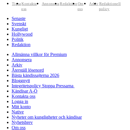
Tipsa
Kontakta
Annonsera
Redaktion
Om
Arkiv
Redaktionell
oss
oss
policy
Senaste
Svenskt
Kungligt
Hollywood
Politik
Redaktion
Allmänna villkor för Premium
Annonsera
Arkiv
Återställ lösenord
Bästa kändissajterna 2026
Bloggnytt
Integritetspolicy Stoppa Pressarna
Kändisar A-Ö
Kontakta oss
Logga in
Mitt konto
Native
Nyheter om kungligheter och kändisar
Nyhetsbrev
Om oss