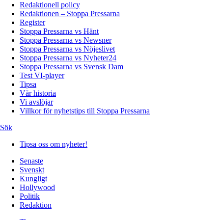
Redaktionell policy
Redaktionen – Stoppa Pressarna
Register
Stoppa Pressarna vs Hänt
Stoppa Pressarna vs Newsner
Stoppa Pressarna vs Nöjeslivet
Stoppa Pressarna vs Nyheter24
Stoppa Pressarna vs Svensk Dam
Test VI-player
Tipsa
Vår historia
Vi avslöjar
Villkor för nyhetstips till Stoppa Pressarna
Sök
Tipsa oss om nyheter!
Senaste
Svenskt
Kungligt
Hollywood
Politik
Redaktion