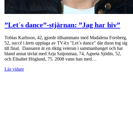
”Let´s dance”-stjärnan: ”Jag har hiv”
Tobias Karlsson, 42, gjorde tillsammans med Madalena Forsberg,
52, succé i årets upplaga av TV4:s "Let´s dance" där duon tog sig
till final. Dansaren är en riktig veteran i sammanhanget och har
bland annat tävlat med Arja Saijonmaa, 74, Agneta Sjödin, 52,
och Elisabet Höglund, 75. 2008 vann han med…
Läs vidare