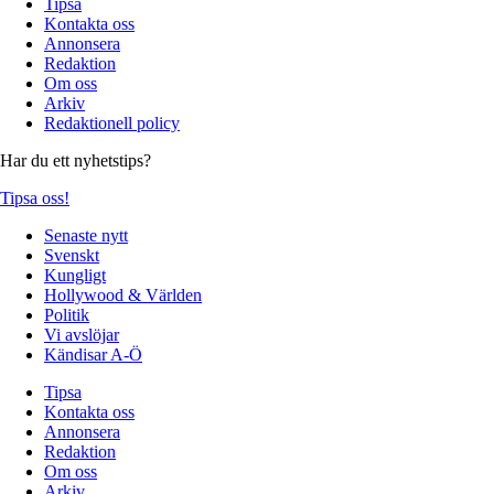
Tipsa
Kontakta oss
Annonsera
Redaktion
Om oss
Arkiv
Redaktionell policy
Har du ett nyhetstips?
Tipsa oss!
Senaste nytt
Svenskt
Kungligt
Hollywood & Världen
Politik
Vi avslöjar
Kändisar A-Ö
Tipsa
Kontakta oss
Annonsera
Redaktion
Om oss
Arkiv