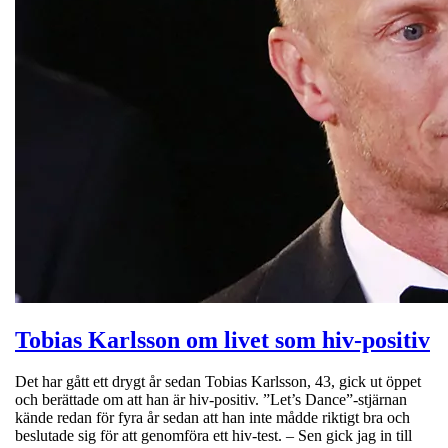
Tobias Karlsson om livet som hiv-positiv
Det har gått ett drygt år sedan Tobias Karlsson, 43, gick ut öppet
och berättade om att han är hiv-positiv. ”Let’s Dance”-stjärnan
kände redan för fyra år sedan att han inte mådde riktigt bra och
beslutade sig för att genomföra ett hiv-test. – Sen gick jag in till