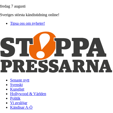
fredag 7 augusti
Sveriges största kändistidning online!
Tipsa oss om nyheter!
Senaste nytt
Svenskt
Kungligt
Hollywood & Världen
Politik
Vi avslöjar
Kändisar A-Ö