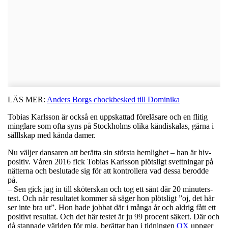
LÄS MER:
Anders Borgs chockbesked till Dominika
Tobias Karlsson är också en uppskattad föreläsare och en flitig
minglare som ofta syns på Stockholms olika kändiskalas, gärna i
sälllskap med kända damer.
Nu väljer dansaren att berätta sin största hemlighet – han är hiv-
positiv. Våren 2016 fick Tobias Karlsson plötsligt svettningar på
nätterna och beslutade sig för att kontrollera vad dessa berodde
på.
– Sen gick jag in till sköterskan och tog ett sånt där 20 minuters-
test. Och när resultatet kommer så säger hon plötsligt ”oj, det här
ser inte bra ut”. Hon hade jobbat där i många år och aldrig fått ett
positivt resultat. Och det här testet är ju 99 procent säkert. Där och
då stannade världen för mig, berättar han i tidningen
QX
uppger