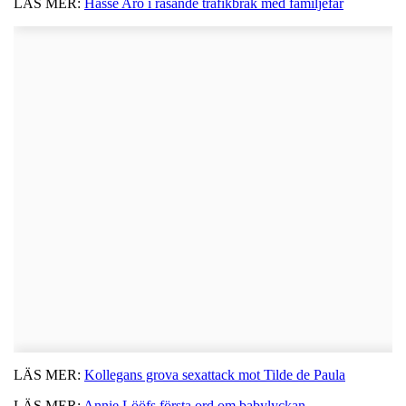
LÄS MER:
Hasse Aro i rasande trafikbråk med familjefar
LÄS MER:
Kollegans grova sexattack mot Tilde de Paula
LÄS MER:
Annie Lööfs första ord om babylyckan