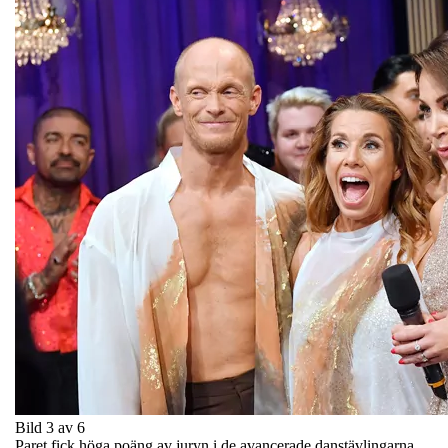
Bild 3 av 6
Paret fick höga poäng av juryn i de avancerade danstävlingarna.