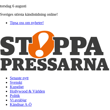
torsdag 6 augusti
Sveriges största kändistidning online!
Tipsa oss om nyheter!
Senaste nytt
Svenskt
Kungligt
Hollywood & Världen
Politik
Vi avslöjar
Kändisar A-Ö