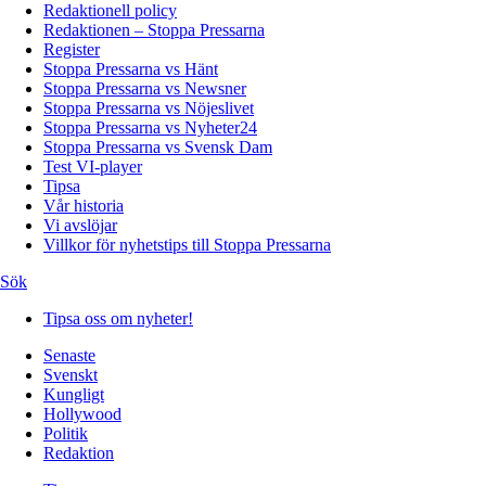
Redaktionell policy
Redaktionen – Stoppa Pressarna
Register
Stoppa Pressarna vs Hänt
Stoppa Pressarna vs Newsner
Stoppa Pressarna vs Nöjeslivet
Stoppa Pressarna vs Nyheter24
Stoppa Pressarna vs Svensk Dam
Test VI-player
Tipsa
Vår historia
Vi avslöjar
Villkor för nyhetstips till Stoppa Pressarna
Sök
Tipsa oss om nyheter!
Senaste
Svenskt
Kungligt
Hollywood
Politik
Redaktion