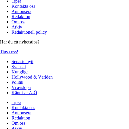
Tipsa
Kontakta oss
Annonsera
Redaktion
Om oss
Arkiv
Redaktionell policy
Har du ett nyhetstips?
Tipsa oss!
Senaste nytt
Svenskt
Kungligt
Hollywood & Världen
Politik
Vi avslöjar
Kändisar A-Ö
Tipsa
Kontakta oss
Annonsera
Redaktion
Om oss
Arkiv