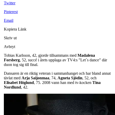
Twitter
Pinterest
Email
Kopiera Länk
Skriv ut
Avbryt
Tobias Karlsson, 42, gjorde tillsammans med
Madalena
Forsberg
, 52, succé i årets upplaga av TV4:s ”Let´s dance” där
duon tog sig till final.
Dansaren är en riktig veteran i sammanhanget och har bland annat
tävlat med
Arja Saijonmaa
, 74,
Agneta Sjödin
, 52, och
Elisabet Höglund
, 75. 2008 vann han med tv-kocken
Tina
Nordlund
, 42.