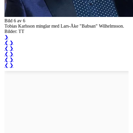
Bild 6 av 6
Tobias Karlsson minglar med Lars-Åke "Babsan" Wilhelmsson.
Bilder: TT
❯
❮
❯
❮
❯
❮
❯
❮
❯
❮
❯