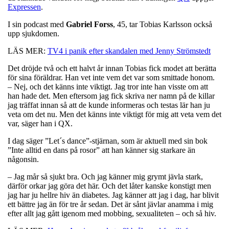
Expressen
.
I sin podcast med
Gabriel Forss
, 45,
tar Tobias Karlsson också
upp sjukdomen.
LÄS MER:
TV4 i panik efter skandalen med Jenny Strömstedt
Det dröjde två och ett halvt år innan Tobias fick modet att berätta
för sina föräldrar. Han vet inte vem det var som smittade honom.
– Nej, och det känns inte viktigt. Jag tror inte han visste om att
han hade det. Men eftersom jag fick skriva ner namn på de killar
jag träffat innan så att de kunde informeras och testas lär han ju
veta om det nu. Men det känns inte viktigt för mig att veta vem det
var, säger han i QX.
I dag säger ”Let´s dance”-stjärnan, som är aktuell med sin bok
”Inte alltid en dans på rosor” att han känner sig starkare än
någonsin.
– Jag mår så sjukt bra. Och jag känner mig grymt jävla stark,
därför orkar jag göra det här. Och det låter kanske konstigt men
jag har ju hellre hiv än diabetes. Jag känner att jag i dag, har blivit
ett bättre jag än för tre år sedan. Det är sånt jävlar anamma i mig
efter allt jag gått igenom med mobbing, sexualiteten – och så hiv.