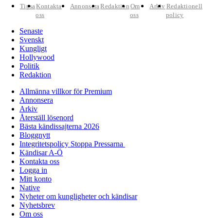
Tipsa
Kontakta
Annonsera
Redaktion
Om
Arkiv
Redaktionell
oss
oss
policy
Senaste
Svenskt
Kungligt
Hollywood
Politik
Redaktion
Allmänna villkor för Premium
Annonsera
Arkiv
Återställ lösenord
Bästa kändissajterna 2026
Bloggnytt
Integritetspolicy Stoppa Pressarna
Kändisar A-Ö
Kontakta oss
Logga in
Mitt konto
Native
Nyheter om kungligheter och kändisar
Nyhetsbrev
Om oss