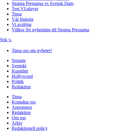
Stoppa Pressarna vs Svensk Dam
Test VI-player
Tipsa
Vår historia
Vi avslöjar
Villkor för nyhetstips till Stoppa Pressarna
Sök
Tipsa oss om nyheter!
Senaste
Svenskt
Kungligt
Hollywood
Politik
Redaktion
Tipsa
Kontakta oss
Annonsera
Redaktion
Om oss
Arkiv
Redaktionell policy