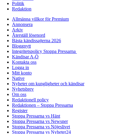
Politik
Redaktion
Allmänna villkor för Premium
Annonsera
Arkiv
Återställ lösenord
Bästa kändissajterna 2026
Bloggnytt
Integritetspolicy Stoppa Pressarna
Kändisar A-Ö
Kontakta oss
Logga in
Mitt konto
Native
Nyheter om kungligheter och kändisar
Nyhetsbrev
Om oss
Redaktionell policy
Redaktionen – Stoppa Pressarna
Register
Stoppa Pressarna vs Hänt
Stoppa Pressarna vs Newsner
Stoppa Pressarna vs Nöjeslivet
Stoppa Pressarna vs Nyheter24