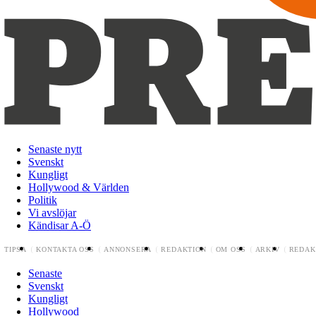
Senaste nytt
Svenskt
Kungligt
Hollywood & Världen
Politik
Vi avslöjar
Kändisar A-Ö
TIPSA
KONTAKTA OSS
ANNONSERA
REDAKTION
OM OSS
ARKIV
REDAK
Senaste
Svenskt
Kungligt
Hollywood