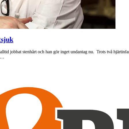
tsjuk
tid jobbat stenhårt och han gör inget undantag nu. Trots två hjärtinfar
a.…