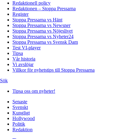
Redaktionell policy
Redaktionen – Stoppa Pressarna
Register
Stoppa Pressarna vs Hänt
Stoppa Pressarna vs Newsner
Stoppa Pressarna vs Nöjeslivet
Stoppa Pressarna vs Nyheter24
Stoppa Pressarna vs Svensk Dam
Test VI-player
Tipsa
Vår historia
Vi avslöjar
Villkor för nyhetstips till Stoppa Pressarna
Sök
Tipsa oss om nyheter!
Senaste
Svenskt
Kungligt
Hollywood
Politik
Redaktion