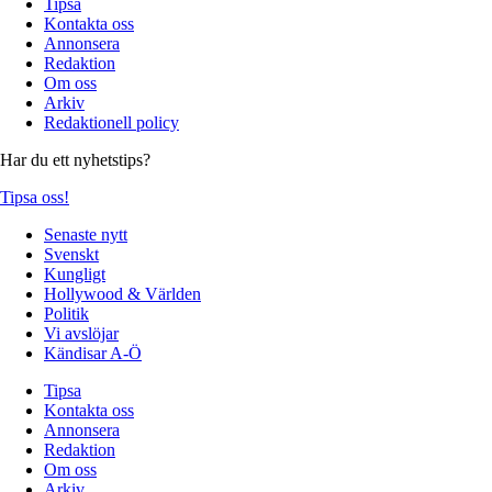
Tipsa
Kontakta oss
Annonsera
Redaktion
Om oss
Arkiv
Redaktionell policy
Har du ett nyhetstips?
Tipsa oss!
Senaste nytt
Svenskt
Kungligt
Hollywood & Världen
Politik
Vi avslöjar
Kändisar A-Ö
Tipsa
Kontakta oss
Annonsera
Redaktion
Om oss
Arkiv