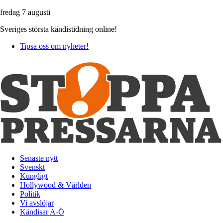
fredag 7 augusti
Sveriges största kändistidning online!
Tipsa oss om nyheter!
Senaste nytt
Svenskt
Kungligt
Hollywood & Världen
Politik
Vi avslöjar
Kändisar A-Ö