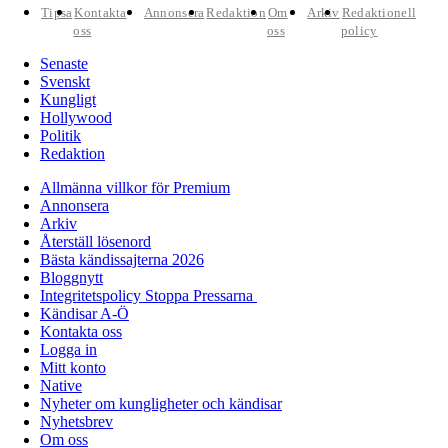
Tipsa
Kontakta
Annonsera
Redaktion
Om
Arkiv
Redaktionell
oss
oss
policy
Senaste
Svenskt
Kungligt
Hollywood
Politik
Redaktion
Allmänna villkor för Premium
Annonsera
Arkiv
Återställ lösenord
Bästa kändissajterna 2026
Bloggnytt
Integritetspolicy Stoppa Pressarna
Kändisar A-Ö
Kontakta oss
Logga in
Mitt konto
Native
Nyheter om kungligheter och kändisar
Nyhetsbrev
Om oss