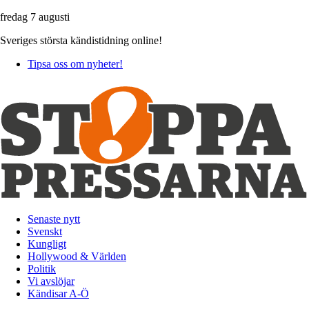
fredag 7 augusti
Sveriges största kändistidning online!
Tipsa oss om nyheter!
Senaste nytt
Svenskt
Kungligt
Hollywood & Världen
Politik
Vi avslöjar
Kändisar A-Ö