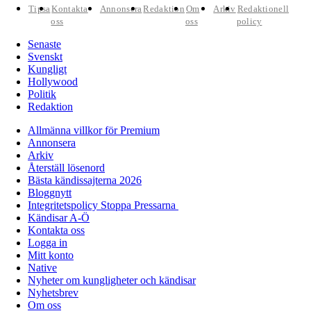
Tipsa
Kontakta
Annonsera
Redaktion
Om
Arkiv
Redaktionell
oss
oss
policy
Senaste
Svenskt
Kungligt
Hollywood
Politik
Redaktion
Allmänna villkor för Premium
Annonsera
Arkiv
Återställ lösenord
Bästa kändissajterna 2026
Bloggnytt
Integritetspolicy Stoppa Pressarna
Kändisar A-Ö
Kontakta oss
Logga in
Mitt konto
Native
Nyheter om kungligheter och kändisar
Nyhetsbrev
Om oss