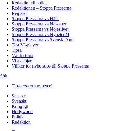
Redaktionell policy
Redaktionen – Stoppa Pressarna
Register
Stoppa Pressarna vs Hänt
Stoppa Pressarna vs Newsner
Stoppa Pressarna vs Nöjeslivet
Stoppa Pressarna vs Nyheter24
Stoppa Pressarna vs Svensk Dam
Test VI-player
Tipsa
Vår historia
Vi avslöjar
Villkor för nyhetstips till Stoppa Pressarna
Sök
Tipsa oss om nyheter!
Senaste
Svenskt
Kungligt
Hollywood
Politik
Redaktion