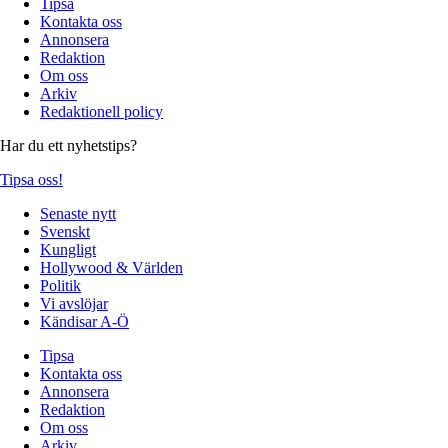
Tipsa
Kontakta oss
Annonsera
Redaktion
Om oss
Arkiv
Redaktionell policy
Har du ett nyhetstips?
Tipsa oss!
Senaste nytt
Svenskt
Kungligt
Hollywood & Världen
Politik
Vi avslöjar
Kändisar A-Ö
Tipsa
Kontakta oss
Annonsera
Redaktion
Om oss
Arkiv