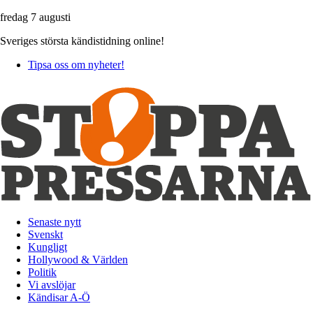
fredag 7 augusti
Sveriges största kändistidning online!
Tipsa oss om nyheter!
Senaste nytt
Svenskt
Kungligt
Hollywood & Världen
Politik
Vi avslöjar
Kändisar A-Ö