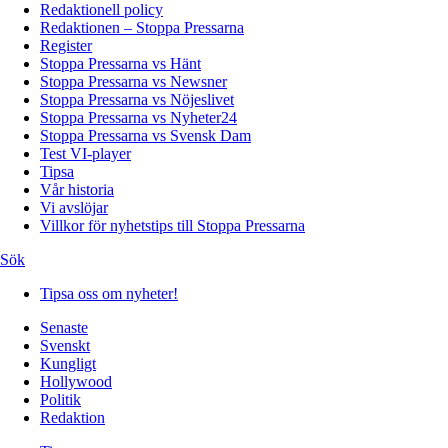
Redaktionell policy
Redaktionen – Stoppa Pressarna
Register
Stoppa Pressarna vs Hänt
Stoppa Pressarna vs Newsner
Stoppa Pressarna vs Nöjeslivet
Stoppa Pressarna vs Nyheter24
Stoppa Pressarna vs Svensk Dam
Test VI-player
Tipsa
Vår historia
Vi avslöjar
Villkor för nyhetstips till Stoppa Pressarna
Sök
Tipsa oss om nyheter!
Senaste
Svenskt
Kungligt
Hollywood
Politik
Redaktion