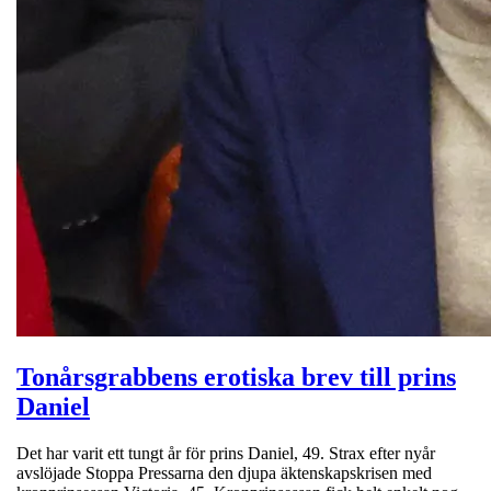
Tonårsgrabbens erotiska brev till prins
Daniel
Det har varit ett tungt år för prins Daniel, 49. Strax efter nyår
avslöjade Stoppa Pressarna den djupa äktenskapskrisen med