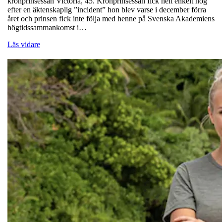
kronprinsessan Victoria, 45. Kronprinsessan fick helt enkelt nog
efter en äktenskaplig ”incident” hon blev varse i december förra
året och prinsen fick inte följa med henne på Svenska Akademiens
högtidssammankomst i…
Läs vidare