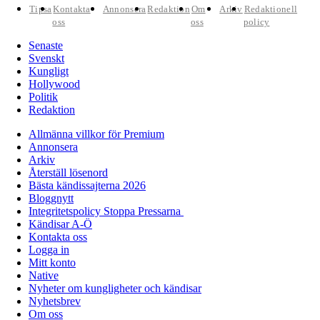
Tipsa
Kontakta
Annonsera
Redaktion
Om
Arkiv
Redaktionell
oss
oss
policy
Senaste
Svenskt
Kungligt
Hollywood
Politik
Redaktion
Allmänna villkor för Premium
Annonsera
Arkiv
Återställ lösenord
Bästa kändissajterna 2026
Bloggnytt
Integritetspolicy Stoppa Pressarna
Kändisar A-Ö
Kontakta oss
Logga in
Mitt konto
Native
Nyheter om kungligheter och kändisar
Nyhetsbrev
Om oss