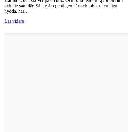
Karibien, och skriver på en bok. Och förbereder mig för en film
och lite sånt där. Så jag är egentligen här och jobbar i en liten
hydda, har…
Läs vidare