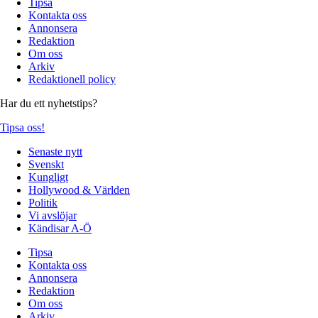
Tipsa
Kontakta oss
Annonsera
Redaktion
Om oss
Arkiv
Redaktionell policy
Har du ett nyhetstips?
Tipsa oss!
Senaste nytt
Svenskt
Kungligt
Hollywood & Världen
Politik
Vi avslöjar
Kändisar A-Ö
Tipsa
Kontakta oss
Annonsera
Redaktion
Om oss
Arkiv