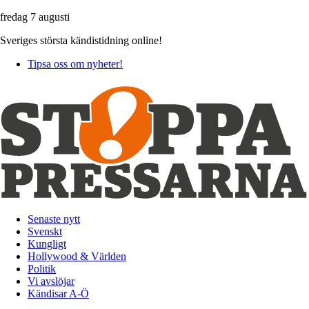
fredag 7 augusti
Sveriges största kändistidning online!
Tipsa oss om nyheter!
Senaste nytt
Svenskt
Kungligt
Hollywood & Världen
Politik
Vi avslöjar
Kändisar A-Ö