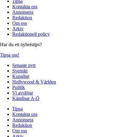
Tipsa
Kontakta oss
Annonsera
Redaktion
Om oss
Arkiv
Redaktionell policy
Har du ett nyhetstips?
Tipsa oss!
Senaste nytt
Svenskt
Kungligt
Hollywood & Världen
Politik
Vi avslöjar
Kändisar A-Ö
Tipsa
Kontakta oss
Annonsera
Redaktion
Om oss
Arkiv