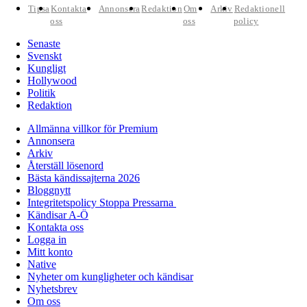
Tipsa
Kontakta
Annonsera
Redaktion
Om
Arkiv
Redaktionell
oss
oss
policy
Senaste
Svenskt
Kungligt
Hollywood
Politik
Redaktion
Allmänna villkor för Premium
Annonsera
Arkiv
Återställ lösenord
Bästa kändissajterna 2026
Bloggnytt
Integritetspolicy Stoppa Pressarna
Kändisar A-Ö
Kontakta oss
Logga in
Mitt konto
Native
Nyheter om kungligheter och kändisar
Nyhetsbrev
Om oss