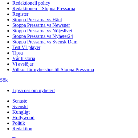
Redaktionell policy
Redaktionen – Stoppa Pressarna
Register
Stoppa Pressarna vs Hänt
Stoppa Pressarna vs Newsner
Stoppa Pressarna vs Nöjeslivet
Stoppa Pressarna vs Nyheter24
Stoppa Pressarna vs Svensk Dam
Test VI-player
Tipsa
Vår historia
Vi avslöjar
Villkor för nyhetstips till Stoppa Pressarna
Sök
Tipsa oss om nyheter!
Senaste
Svenskt
Kungligt
Hollywood
Politik
Redaktion