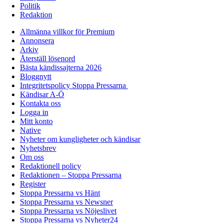
Politik
Redaktion
Allmänna villkor för Premium
Annonsera
Arkiv
Återställ lösenord
Bästa kändissajterna 2026
Bloggnytt
Integritetspolicy Stoppa Pressarna
Kändisar A-Ö
Kontakta oss
Logga in
Mitt konto
Native
Nyheter om kungligheter och kändisar
Nyhetsbrev
Om oss
Redaktionell policy
Redaktionen – Stoppa Pressarna
Register
Stoppa Pressarna vs Hänt
Stoppa Pressarna vs Newsner
Stoppa Pressarna vs Nöjeslivet
Stoppa Pressarna vs Nyheter24