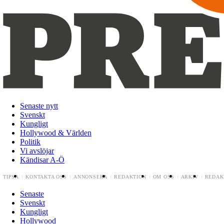
Senaste nytt
Svenskt
Kungligt
Hollywood & Världen
Politik
Vi avslöjar
Kändisar A-Ö
TIPSA
KONTAKTA OSS
ANNONSERA
REDAKTION
OM OSS
ARKIV
REDAK
Senaste
Svenskt
Kungligt
Hollywood