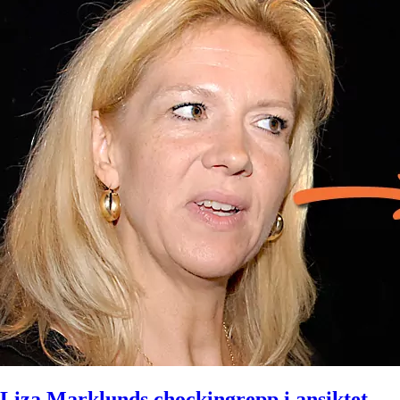
Liza Marklunds chockingrepp i ansiktet