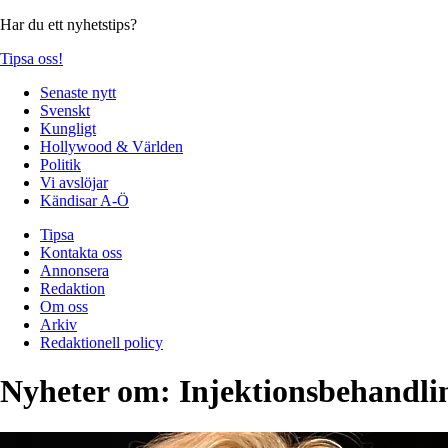
Har du ett nyhetstips?
Tipsa oss!
Senaste nytt
Svenskt
Kungligt
Hollywood & Världen
Politik
Vi avslöjar
Kändisar A-Ö
Tipsa
Kontakta oss
Annonsera
Redaktion
Om oss
Arkiv
Redaktionell policy
Nyheter om:
Injektionsbehandli