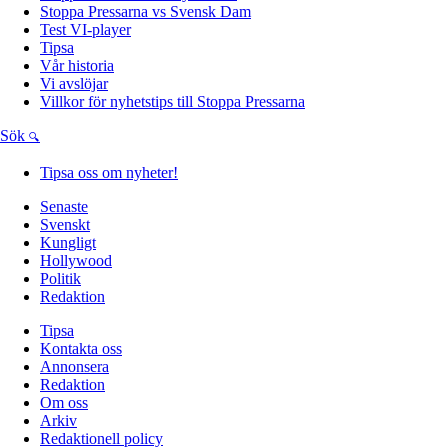
Stoppa Pressarna vs Svensk Dam
Test VI-player
Tipsa
Vår historia
Vi avslöjar
Villkor för nyhetstips till Stoppa Pressarna
Sök
Tipsa oss om nyheter!
Senaste
Svenskt
Kungligt
Hollywood
Politik
Redaktion
Tipsa
Kontakta oss
Annonsera
Redaktion
Om oss
Arkiv
Redaktionell policy