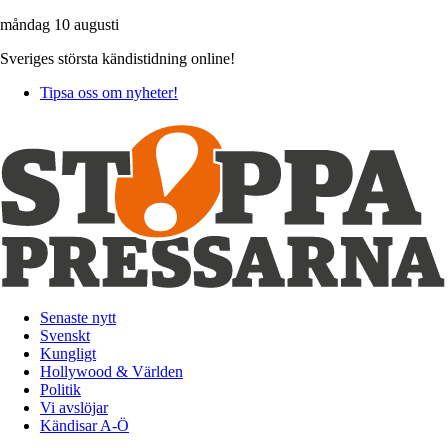
måndag 10 augusti
Sveriges största kändistidning online!
Tipsa oss om nyheter!
Senaste nytt
Svenskt
Kungligt
Hollywood & Världen
Politik
Vi avslöjar
Kändisar A-Ö