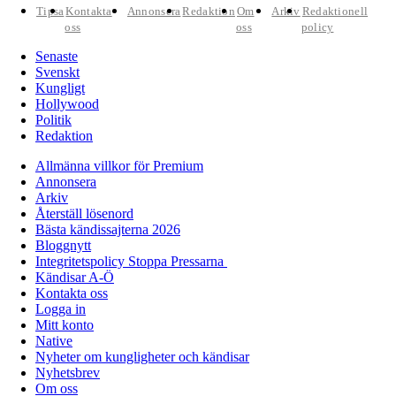
Tipsa
Kontakta
Annonsera
Redaktion
Om
Arkiv
Redaktionell
oss
oss
policy
Senaste
Svenskt
Kungligt
Hollywood
Politik
Redaktion
Allmänna villkor för Premium
Annonsera
Arkiv
Återställ lösenord
Bästa kändissajterna 2026
Bloggnytt
Integritetspolicy Stoppa Pressarna
Kändisar A-Ö
Kontakta oss
Logga in
Mitt konto
Native
Nyheter om kungligheter och kändisar
Nyhetsbrev
Om oss