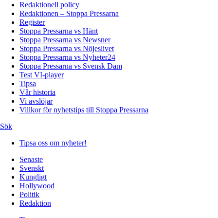
Redaktionell policy
Redaktionen – Stoppa Pressarna
Register
Stoppa Pressarna vs Hänt
Stoppa Pressarna vs Newsner
Stoppa Pressarna vs Nöjeslivet
Stoppa Pressarna vs Nyheter24
Stoppa Pressarna vs Svensk Dam
Test VI-player
Tipsa
Vår historia
Vi avslöjar
Villkor för nyhetstips till Stoppa Pressarna
Sök
Tipsa oss om nyheter!
Senaste
Svenskt
Kungligt
Hollywood
Politik
Redaktion