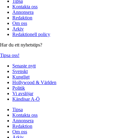
Tipsa
Kontakta oss
Annonsera
Redaktion
Om oss
Arkiv
Redaktionell policy
Har du ett nyhetstips?
Tipsa oss!
Senaste nytt
Svenskt
Kungligt
Hollywood & Världen
Politik
Vi avslöjar
Kändisar A-Ö
Tipsa
Kontakta oss
Annonsera
Redaktion
Om oss
Arkiv