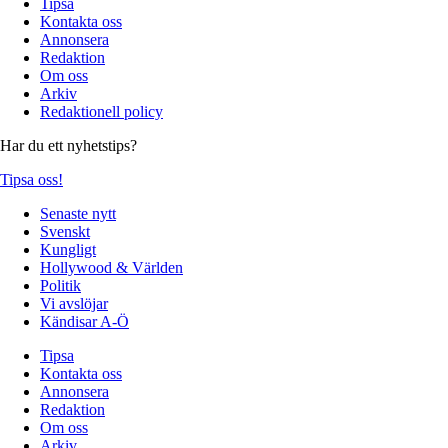
Tipsa
Kontakta oss
Annonsera
Redaktion
Om oss
Arkiv
Redaktionell policy
Har du ett nyhetstips?
Tipsa oss!
Senaste nytt
Svenskt
Kungligt
Hollywood & Världen
Politik
Vi avslöjar
Kändisar A-Ö
Tipsa
Kontakta oss
Annonsera
Redaktion
Om oss
Arkiv