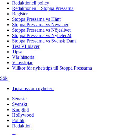
Redaktionell policy
Redaktionen – Stoppa Pressarna
Register
Stoppa Pressarna vs Hänt
Stoppa Pressarna vs Newsner
Stoppa Pressarna vs Nöjeslivet
Stoppa Pressarna vs Nyheter24
Stoppa Pressarna vs Svensk Dam
Test VI-player
Tipsa
Vår historia
Vi avslöjar
Villkor för nyhetstips till Stoppa Pressarna
Sök
Tipsa oss om nyheter!
Senaste
Svenskt
Kungligt
Hollywood
Politik
Redaktion