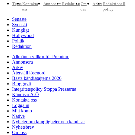
Tipsa
Kontakta
Annonsera
Redaktion
Om
Arkiv
Redaktionell
oss
oss
policy
Senaste
Svenskt
Kungligt
Hollywood
Politik
Redaktion
Allmänna villkor för Premium
Annonsera
Arkiv
Återställ lösenord
Bästa kändissajterna 2026
Bloggnytt
Integritetspolicy Stoppa Pressarna
Kändisar A-Ö
Kontakta oss
Logga in
Mitt konto
Native
Nyheter om kungligheter och kändisar
Nyhetsbrev
Om oss