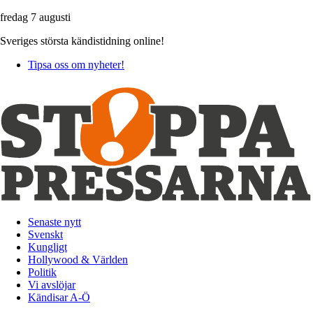
fredag 7 augusti
Sveriges största kändistidning online!
Tipsa oss om nyheter!
Senaste nytt
Svenskt
Kungligt
Hollywood & Världen
Politik
Vi avslöjar
Kändisar A-Ö