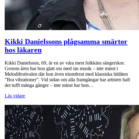
Kikki Danielssons plågsamma smärtor
hos läkaren
Kikki Danielsson, 69, är en av våra mest folkkära sångerskor.
Genom åren har hon glatt oss med sin musik – inte minst i
Melodifestivalen där hon även triumferat med klassiska hitlåten
”Bra vibrationer”. Vid sidan om alla framgångar har artisten haft
det tufft många gånger – inte minst har hon…
Läs vidare