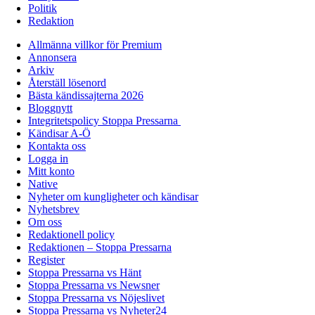
Politik
Redaktion
Allmänna villkor för Premium
Annonsera
Arkiv
Återställ lösenord
Bästa kändissajterna 2026
Bloggnytt
Integritetspolicy Stoppa Pressarna
Kändisar A-Ö
Kontakta oss
Logga in
Mitt konto
Native
Nyheter om kungligheter och kändisar
Nyhetsbrev
Om oss
Redaktionell policy
Redaktionen – Stoppa Pressarna
Register
Stoppa Pressarna vs Hänt
Stoppa Pressarna vs Newsner
Stoppa Pressarna vs Nöjeslivet
Stoppa Pressarna vs Nyheter24