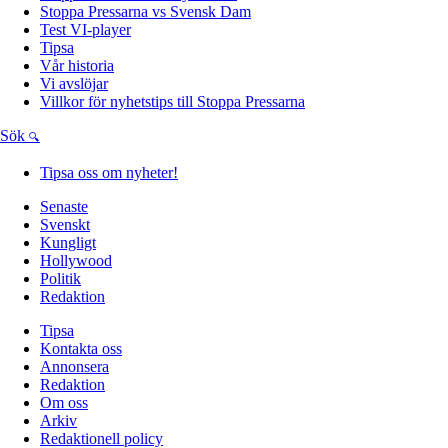
Stoppa Pressarna vs Svensk Dam
Test VI-player
Tipsa
Vår historia
Vi avslöjar
Villkor för nyhetstips till Stoppa Pressarna
Sök
Tipsa oss om nyheter!
Senaste
Svenskt
Kungligt
Hollywood
Politik
Redaktion
Tipsa
Kontakta oss
Annonsera
Redaktion
Om oss
Arkiv
Redaktionell policy