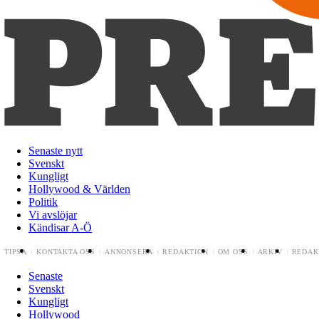
Senaste nytt
Svenskt
Kungligt
Hollywood & Världen
Politik
Vi avslöjar
Kändisar A-Ö
TIPSA
KONTAKTA OSS
ANNONSERA
REDAKTION
OM OSS
ARKIV
REDAK
Senaste
Svenskt
Kungligt
Hollywood