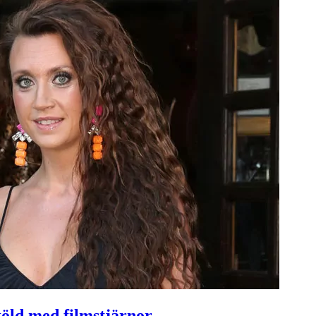
öld med filmstjärnor