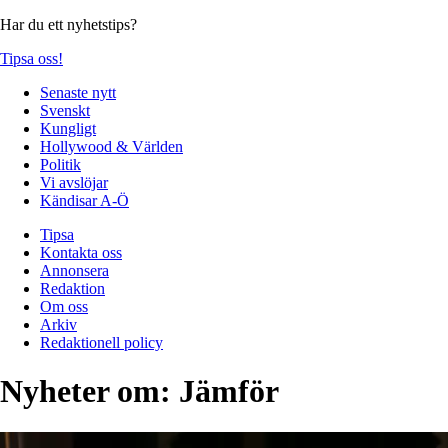
Har du ett nyhetstips?
Tipsa oss!
Senaste nytt
Svenskt
Kungligt
Hollywood & Världen
Politik
Vi avslöjar
Kändisar A-Ö
Tipsa
Kontakta oss
Annonsera
Redaktion
Om oss
Arkiv
Redaktionell policy
Nyheter om:
Jämför