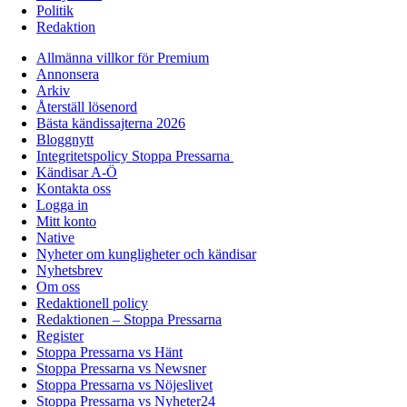
Politik
Redaktion
Allmänna villkor för Premium
Annonsera
Arkiv
Återställ lösenord
Bästa kändissajterna 2026
Bloggnytt
Integritetspolicy Stoppa Pressarna
Kändisar A-Ö
Kontakta oss
Logga in
Mitt konto
Native
Nyheter om kungligheter och kändisar
Nyhetsbrev
Om oss
Redaktionell policy
Redaktionen – Stoppa Pressarna
Register
Stoppa Pressarna vs Hänt
Stoppa Pressarna vs Newsner
Stoppa Pressarna vs Nöjeslivet
Stoppa Pressarna vs Nyheter24