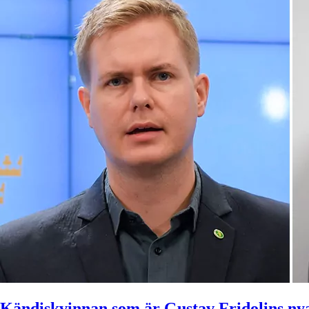
Kändiskvinnan som är Gustav Fridolins ny