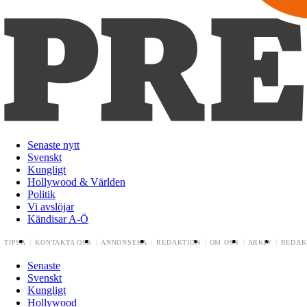
Senaste nytt
Svenskt
Kungligt
Hollywood & Världen
Politik
Vi avslöjar
Kändisar A-Ö
TIPSA
KONTAKTA OSS
ANNONSERA
REDAKTION
OM OSS
ARKIV
REDAK
Senaste
Svenskt
Kungligt
Hollywood