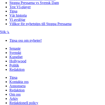
Stoppa Pressarna vs Svensk Dam
Test VI-player
Tipsa
Vår historia
Vi avslöjar
Villkor för nyhetstips till Stoppa Pressarna
Sök
Tipsa oss om nyheter!
Senaste
Svenskt
Kungligt
Hollywood
Politik
Redaktion
Tipsa
Kontakta oss
Annonsera
Redaktion
Om oss
Arkiv
Redaktionell policy