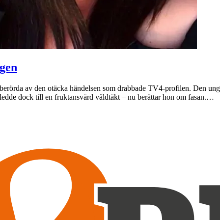
agen
lla berörda av den otäcka händelsen som drabbade TV4-profilen. Den un
edde dock till en fruktansvärd våldtäkt – nu berättar hon om fasan.…