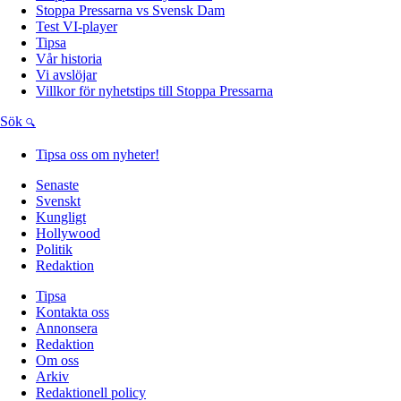
Stoppa Pressarna vs Svensk Dam
Test VI-player
Tipsa
Vår historia
Vi avslöjar
Villkor för nyhetstips till Stoppa Pressarna
Sök
Tipsa oss om nyheter!
Senaste
Svenskt
Kungligt
Hollywood
Politik
Redaktion
Tipsa
Kontakta oss
Annonsera
Redaktion
Om oss
Arkiv
Redaktionell policy