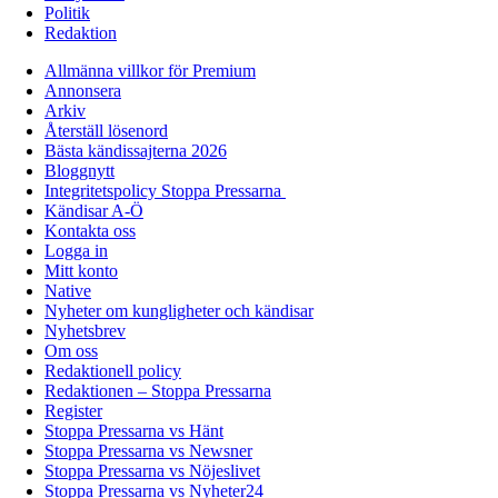
Politik
Redaktion
Allmänna villkor för Premium
Annonsera
Arkiv
Återställ lösenord
Bästa kändissajterna 2026
Bloggnytt
Integritetspolicy Stoppa Pressarna
Kändisar A-Ö
Kontakta oss
Logga in
Mitt konto
Native
Nyheter om kungligheter och kändisar
Nyhetsbrev
Om oss
Redaktionell policy
Redaktionen – Stoppa Pressarna
Register
Stoppa Pressarna vs Hänt
Stoppa Pressarna vs Newsner
Stoppa Pressarna vs Nöjeslivet
Stoppa Pressarna vs Nyheter24