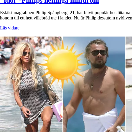
”Idol”-Philips hemliga milfdröm
Eskilstunagrabben Philip Spångberg, 21, har blivit populär hos tittarna
honom till ett hett villebråd ute i landet. Nu är Philip dessutom nyblive
Läs vidare