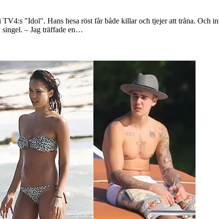
 i TV4:s "Idol". Hans hesa röst får både killar och tjejer att tråna. O
n singel. – Jag träffade en…