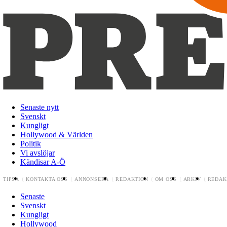
Senaste nytt
Svenskt
Kungligt
Hollywood & Världen
Politik
Vi avslöjar
Kändisar A-Ö
TIPSA
KONTAKTA OSS
ANNONSERA
REDAKTION
OM OSS
ARKIV
REDAK
Senaste
Svenskt
Kungligt
Hollywood