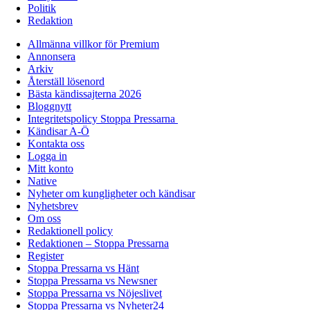
Politik
Redaktion
Allmänna villkor för Premium
Annonsera
Arkiv
Återställ lösenord
Bästa kändissajterna 2026
Bloggnytt
Integritetspolicy Stoppa Pressarna
Kändisar A-Ö
Kontakta oss
Logga in
Mitt konto
Native
Nyheter om kungligheter och kändisar
Nyhetsbrev
Om oss
Redaktionell policy
Redaktionen – Stoppa Pressarna
Register
Stoppa Pressarna vs Hänt
Stoppa Pressarna vs Newsner
Stoppa Pressarna vs Nöjeslivet
Stoppa Pressarna vs Nyheter24