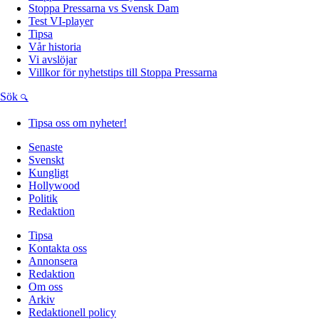
Stoppa Pressarna vs Svensk Dam
Test VI-player
Tipsa
Vår historia
Vi avslöjar
Villkor för nyhetstips till Stoppa Pressarna
Sök
Tipsa oss om nyheter!
Senaste
Svenskt
Kungligt
Hollywood
Politik
Redaktion
Tipsa
Kontakta oss
Annonsera
Redaktion
Om oss
Arkiv
Redaktionell policy