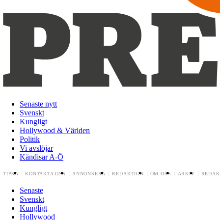
Senaste nytt
Svenskt
Kungligt
Hollywood & Världen
Politik
Vi avslöjar
Kändisar A-Ö
TIPSA
KONTAKTA OSS
ANNONSERA
REDAKTION
OM OSS
ARKIV
REDAK
Senaste
Svenskt
Kungligt
Hollywood