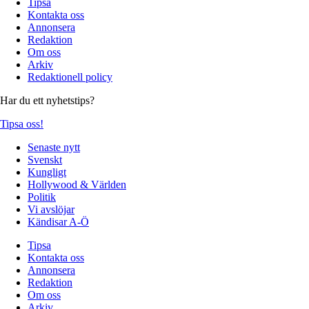
Tipsa
Kontakta oss
Annonsera
Redaktion
Om oss
Arkiv
Redaktionell policy
Har du ett nyhetstips?
Tipsa oss!
Senaste nytt
Svenskt
Kungligt
Hollywood & Världen
Politik
Vi avslöjar
Kändisar A-Ö
Tipsa
Kontakta oss
Annonsera
Redaktion
Om oss
Arkiv