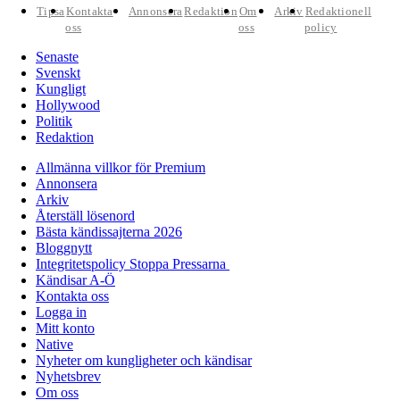
Tipsa
Kontakta
Annonsera
Redaktion
Om
Arkiv
Redaktionell
oss
oss
policy
Senaste
Svenskt
Kungligt
Hollywood
Politik
Redaktion
Allmänna villkor för Premium
Annonsera
Arkiv
Återställ lösenord
Bästa kändissajterna 2026
Bloggnytt
Integritetspolicy Stoppa Pressarna
Kändisar A-Ö
Kontakta oss
Logga in
Mitt konto
Native
Nyheter om kungligheter och kändisar
Nyhetsbrev
Om oss