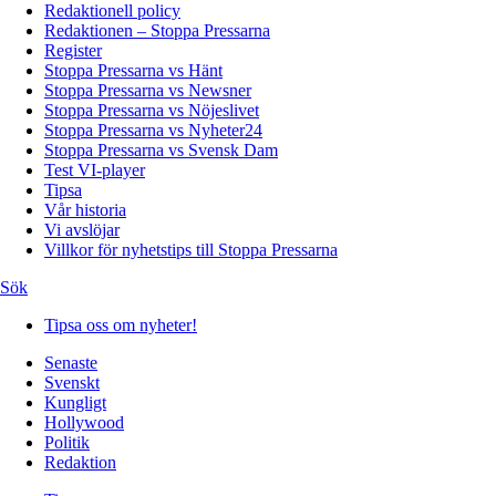
Redaktionell policy
Redaktionen – Stoppa Pressarna
Register
Stoppa Pressarna vs Hänt
Stoppa Pressarna vs Newsner
Stoppa Pressarna vs Nöjeslivet
Stoppa Pressarna vs Nyheter24
Stoppa Pressarna vs Svensk Dam
Test VI-player
Tipsa
Vår historia
Vi avslöjar
Villkor för nyhetstips till Stoppa Pressarna
Sök
Tipsa oss om nyheter!
Senaste
Svenskt
Kungligt
Hollywood
Politik
Redaktion