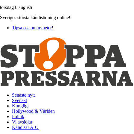
torsdag 6 augusti
Sveriges största kändistidning online!
Tipsa oss om nyheter!
Senaste nytt
Svenskt
Kungligt
Hollywood & Världen
Politik
Vi avslöjar
Kändisar A-Ö