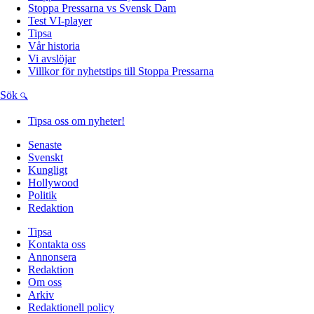
Stoppa Pressarna vs Svensk Dam
Test VI-player
Tipsa
Vår historia
Vi avslöjar
Villkor för nyhetstips till Stoppa Pressarna
Sök
Tipsa oss om nyheter!
Senaste
Svenskt
Kungligt
Hollywood
Politik
Redaktion
Tipsa
Kontakta oss
Annonsera
Redaktion
Om oss
Arkiv
Redaktionell policy