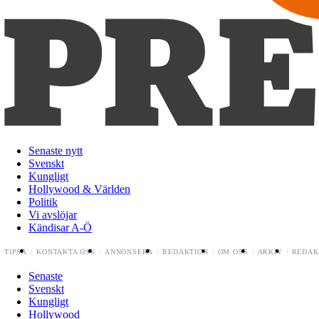
Senaste nytt
Svenskt
Kungligt
Hollywood & Världen
Politik
Vi avslöjar
Kändisar A-Ö
TIPSA
KONTAKTA OSS
ANNONSERA
REDAKTION
OM OSS
ARKIV
REDAK
Senaste
Svenskt
Kungligt
Hollywood