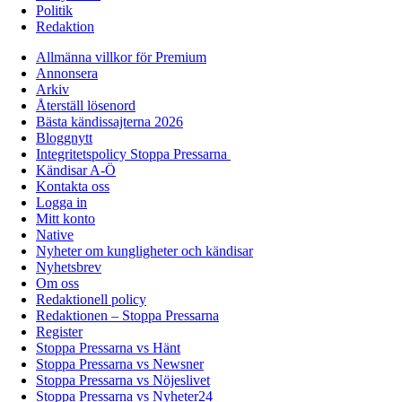
Politik
Redaktion
Allmänna villkor för Premium
Annonsera
Arkiv
Återställ lösenord
Bästa kändissajterna 2026
Bloggnytt
Integritetspolicy Stoppa Pressarna
Kändisar A-Ö
Kontakta oss
Logga in
Mitt konto
Native
Nyheter om kungligheter och kändisar
Nyhetsbrev
Om oss
Redaktionell policy
Redaktionen – Stoppa Pressarna
Register
Stoppa Pressarna vs Hänt
Stoppa Pressarna vs Newsner
Stoppa Pressarna vs Nöjeslivet
Stoppa Pressarna vs Nyheter24