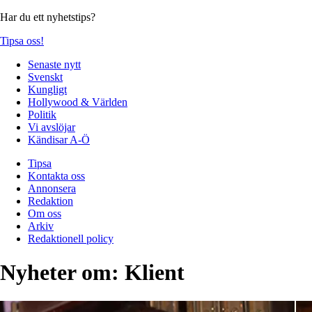
Har du ett nyhetstips?
Tipsa oss!
Senaste nytt
Svenskt
Kungligt
Hollywood & Världen
Politik
Vi avslöjar
Kändisar A-Ö
Tipsa
Kontakta oss
Annonsera
Redaktion
Om oss
Arkiv
Redaktionell policy
Nyheter om:
Klient