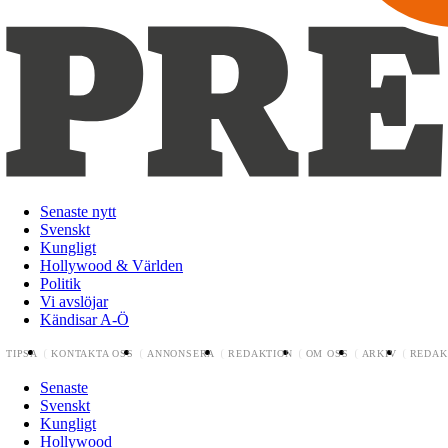
Senaste nytt
Svenskt
Kungligt
Hollywood & Världen
Politik
Vi avslöjar
Kändisar A-Ö
TIPSA
KONTAKTA OSS
ANNONSERA
REDAKTION
OM OSS
ARKIV
REDAK
Senaste
Svenskt
Kungligt
Hollywood