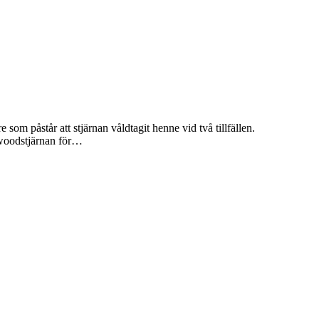
om påstår att stjärnan våldtagit henne vid två tillfällen.
ywoodstjärnan för…