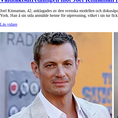
Joel Kinnaman, 42, anklagades av den svenska modellen och dokusåpastjä
York. Han å sin sida anmälde henne för utpressning, vilket i sin tur fi
Läs vidare