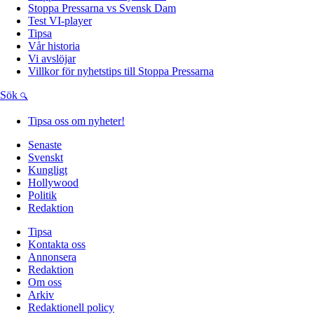
Stoppa Pressarna vs Svensk Dam
Test VI-player
Tipsa
Vår historia
Vi avslöjar
Villkor för nyhetstips till Stoppa Pressarna
Sök
Tipsa oss om nyheter!
Senaste
Svenskt
Kungligt
Hollywood
Politik
Redaktion
Tipsa
Kontakta oss
Annonsera
Redaktion
Om oss
Arkiv
Redaktionell policy