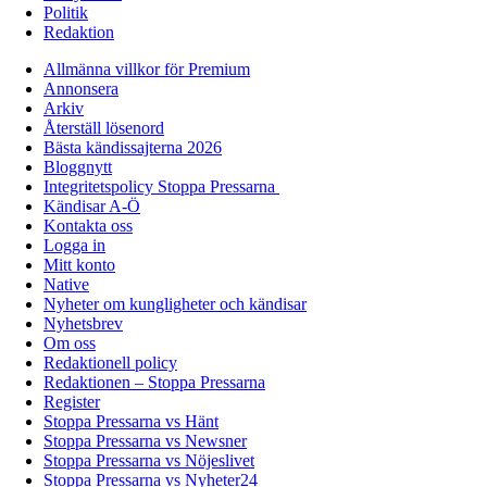
Politik
Redaktion
Allmänna villkor för Premium
Annonsera
Arkiv
Återställ lösenord
Bästa kändissajterna 2026
Bloggnytt
Integritetspolicy Stoppa Pressarna
Kändisar A-Ö
Kontakta oss
Logga in
Mitt konto
Native
Nyheter om kungligheter och kändisar
Nyhetsbrev
Om oss
Redaktionell policy
Redaktionen – Stoppa Pressarna
Register
Stoppa Pressarna vs Hänt
Stoppa Pressarna vs Newsner
Stoppa Pressarna vs Nöjeslivet
Stoppa Pressarna vs Nyheter24