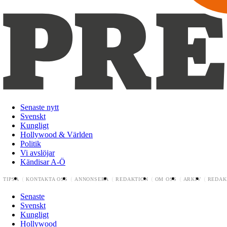
Senaste nytt
Svenskt
Kungligt
Hollywood & Världen
Politik
Vi avslöjar
Kändisar A-Ö
TIPSA
KONTAKTA OSS
ANNONSERA
REDAKTION
OM OSS
ARKIV
REDAK
Senaste
Svenskt
Kungligt
Hollywood