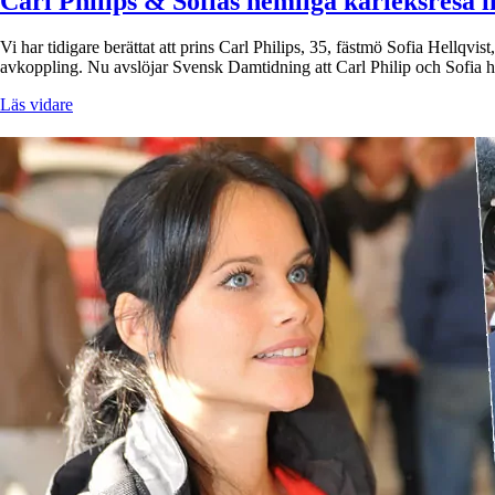
Carl Philips & Sofias hemliga kärleksresa i
Vi har tidigare berättat att prins Carl Philips, 35, fästmö Sofia Hellqvis
avkoppling. Nu avslöjar Svensk Damtidning att Carl Philip och Sofia 
Läs vidare