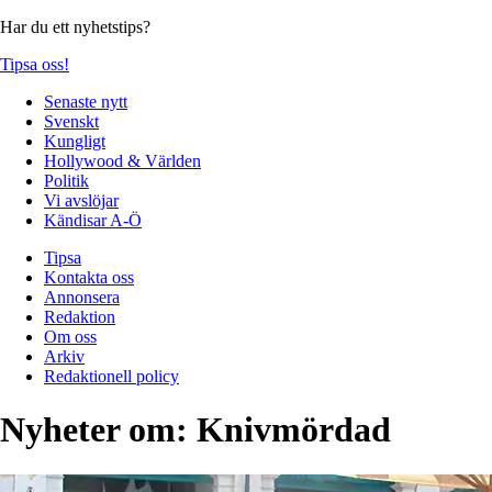
Har du ett nyhetstips?
Tipsa oss!
Senaste nytt
Svenskt
Kungligt
Hollywood & Världen
Politik
Vi avslöjar
Kändisar A-Ö
Tipsa
Kontakta oss
Annonsera
Redaktion
Om oss
Arkiv
Redaktionell policy
Nyheter om:
Knivmördad