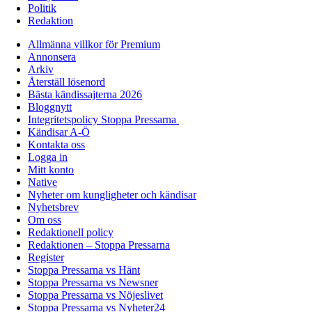
Politik
Redaktion
Allmänna villkor för Premium
Annonsera
Arkiv
Återställ lösenord
Bästa kändissajterna 2026
Bloggnytt
Integritetspolicy Stoppa Pressarna
Kändisar A-Ö
Kontakta oss
Logga in
Mitt konto
Native
Nyheter om kungligheter och kändisar
Nyhetsbrev
Om oss
Redaktionell policy
Redaktionen – Stoppa Pressarna
Register
Stoppa Pressarna vs Hänt
Stoppa Pressarna vs Newsner
Stoppa Pressarna vs Nöjeslivet
Stoppa Pressarna vs Nyheter24