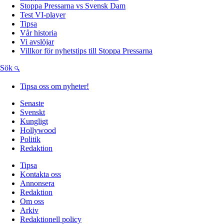
Stoppa Pressarna vs Svensk Dam
Test VI-player
Tipsa
Vår historia
Vi avslöjar
Villkor för nyhetstips till Stoppa Pressarna
Sök
Tipsa oss om nyheter!
Senaste
Svenskt
Kungligt
Hollywood
Politik
Redaktion
Tipsa
Kontakta oss
Annonsera
Redaktion
Om oss
Arkiv
Redaktionell policy