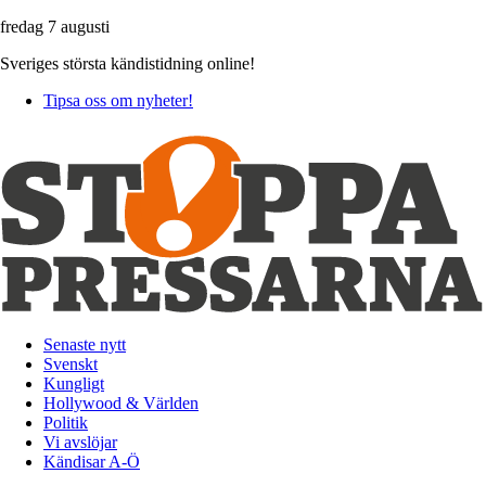
fredag 7 augusti
Sveriges största kändistidning online!
Tipsa oss om nyheter!
Senaste nytt
Svenskt
Kungligt
Hollywood & Världen
Politik
Vi avslöjar
Kändisar A-Ö