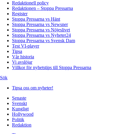
Redaktionell policy
Redaktionen – Stoppa Pressarna
Register
Stoppa Pressarna vs Hänt
Stoppa Pressarna vs Newsner
Stoppa Pressarna vs Nöjeslivet
Stoppa Pressarna vs Nyheter24
Stoppa Pressarna vs Svensk Dam
Test VI-player
Tipsa
Vår historia
Vi avslöjar
Villkor för nyhetstips till Stoppa Pressarna
Sök
Tipsa oss om nyheter!
Senaste
Svenskt
Kungligt
Hollywood
Politik
Redaktion