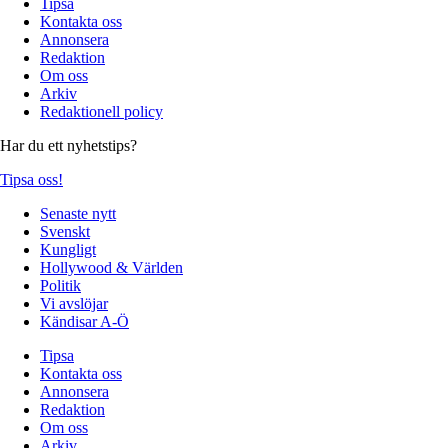
Tipsa
Kontakta oss
Annonsera
Redaktion
Om oss
Arkiv
Redaktionell policy
Har du ett nyhetstips?
Tipsa oss!
Senaste nytt
Svenskt
Kungligt
Hollywood & Världen
Politik
Vi avslöjar
Kändisar A-Ö
Tipsa
Kontakta oss
Annonsera
Redaktion
Om oss
Arkiv