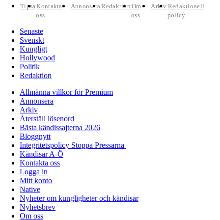
Tipsa
Kontakta
Annonsera
Redaktion
Om
Arkiv
Redaktionell
oss
oss
policy
Senaste
Svenskt
Kungligt
Hollywood
Politik
Redaktion
Allmänna villkor för Premium
Annonsera
Arkiv
Återställ lösenord
Bästa kändissajterna 2026
Bloggnytt
Integritetspolicy Stoppa Pressarna
Kändisar A-Ö
Kontakta oss
Logga in
Mitt konto
Native
Nyheter om kungligheter och kändisar
Nyhetsbrev
Om oss