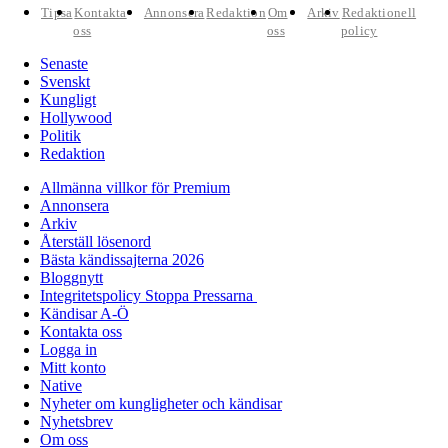
Tipsa
Kontakta
Annonsera
Redaktion
Om
Arkiv
Redaktionell
oss
oss
policy
Senaste
Svenskt
Kungligt
Hollywood
Politik
Redaktion
Allmänna villkor för Premium
Annonsera
Arkiv
Återställ lösenord
Bästa kändissajterna 2026
Bloggnytt
Integritetspolicy Stoppa Pressarna
Kändisar A-Ö
Kontakta oss
Logga in
Mitt konto
Native
Nyheter om kungligheter och kändisar
Nyhetsbrev
Om oss