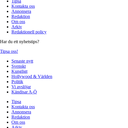
Tipsa
Kontakta oss
Annonsera
Redaktion
Om oss
Arkiv
Redaktionell policy
Har du ett nyhetstips?
Tipsa oss!
Senaste nytt
Svenskt
Kungligt
Hollywood & Världen
Politik
Vi avslöjar
Kändisar A-Ö
Tipsa
Kontakta oss
Annonsera
Redaktion
Om oss
Arkiv