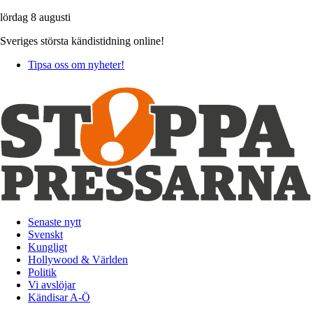
lördag 8 augusti
Sveriges största kändistidning online!
Tipsa oss om nyheter!
Senaste nytt
Svenskt
Kungligt
Hollywood & Världen
Politik
Vi avslöjar
Kändisar A-Ö