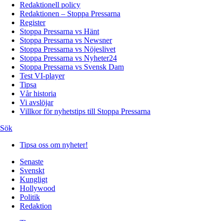
Redaktionell policy
Redaktionen – Stoppa Pressarna
Register
Stoppa Pressarna vs Hänt
Stoppa Pressarna vs Newsner
Stoppa Pressarna vs Nöjeslivet
Stoppa Pressarna vs Nyheter24
Stoppa Pressarna vs Svensk Dam
Test VI-player
Tipsa
Vår historia
Vi avslöjar
Villkor för nyhetstips till Stoppa Pressarna
Sök
Tipsa oss om nyheter!
Senaste
Svenskt
Kungligt
Hollywood
Politik
Redaktion