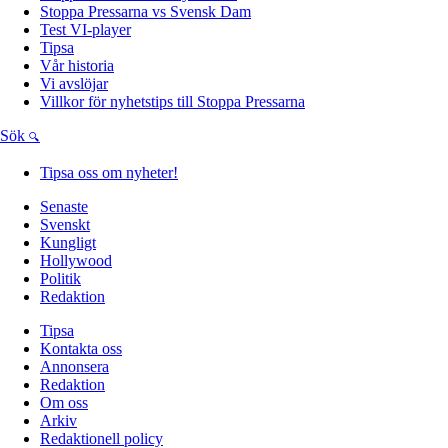
Stoppa Pressarna vs Svensk Dam
Test VI-player
Tipsa
Vår historia
Vi avslöjar
Villkor för nyhetstips till Stoppa Pressarna
Sök
Tipsa oss om nyheter!
Senaste
Svenskt
Kungligt
Hollywood
Politik
Redaktion
Tipsa
Kontakta oss
Annonsera
Redaktion
Om oss
Arkiv
Redaktionell policy