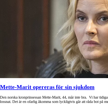
Mette-Marit opereras för sin sjukdom
Den norska kronprinsessan Mette-Marit, 44, mår inte bra. Vi har tidigare
lossnat. Det är en ofarlig åkomma som lyckligtvis går att råda bot på 