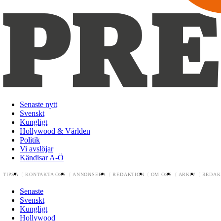
Senaste nytt
Svenskt
Kungligt
Hollywood & Världen
Politik
Vi avslöjar
Kändisar A-Ö
TIPSA
KONTAKTA OSS
ANNONSERA
REDAKTION
OM OSS
ARKIV
REDAK
Senaste
Svenskt
Kungligt
Hollywood