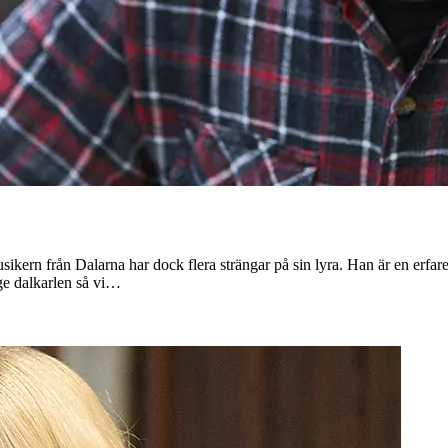
ikern från Dalarna har dock flera strängar på sin lyra. Han är en erfa
ge dalkarlen så vi…