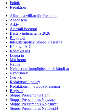
Politik
Redaktion
Allmänna villkor för Premium
Annonsera
Arkiv
Återställ lösenord
Bästa kändissajterna 2026
Bloggnytt
Integritetspolicy Stoppa Pressarna
Kändisar A-Ö
Kontakta oss
Logga in
Mitt konto
Native
Nyheter om kungligheter och kändisar
Nyhetsbrev
Om oss
Redaktionell policy
Redaktionen – Stoppa Pressarna
Register
Stoppa Pressarna vs Hänt
Stoppa Pressarna vs Newsner
Stoppa Pressarna vs Nöjeslivet
Stoppa Pressarna vs Nyheter24