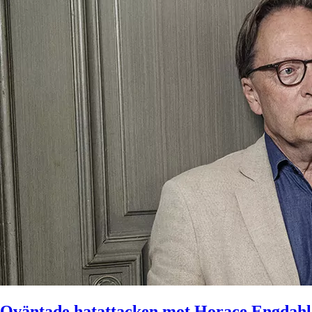
Oväntade hatattacken mot Horace Engdahl