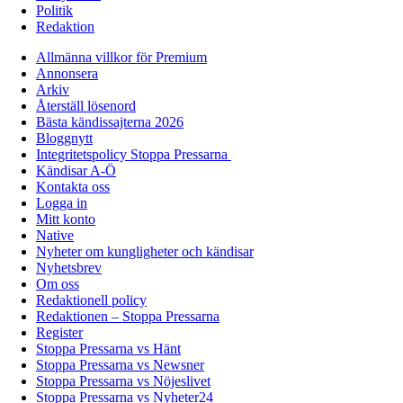
Politik
Redaktion
Allmänna villkor för Premium
Annonsera
Arkiv
Återställ lösenord
Bästa kändissajterna 2026
Bloggnytt
Integritetspolicy Stoppa Pressarna
Kändisar A-Ö
Kontakta oss
Logga in
Mitt konto
Native
Nyheter om kungligheter och kändisar
Nyhetsbrev
Om oss
Redaktionell policy
Redaktionen – Stoppa Pressarna
Register
Stoppa Pressarna vs Hänt
Stoppa Pressarna vs Newsner
Stoppa Pressarna vs Nöjeslivet
Stoppa Pressarna vs Nyheter24