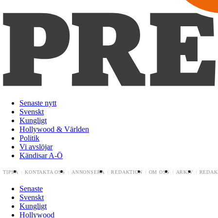
Senaste nytt
Svenskt
Kungligt
Hollywood & Världen
Politik
Vi avslöjar
Kändisar A-Ö
TIPSA
KONTAKTA OSS
ANNONSERA
REDAKTION
OM OSS
ARKIV
REDAK
Senaste
Svenskt
Kungligt
Hollywood