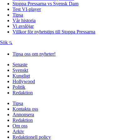
Stoppa Pressarna vs Svensk Dam
Test VI-player
Tipsa
Vår historia
Vi avslöjar
Villkor för nyhetstips till Stoppa Pressarna
Sök
Tipsa oss om nyheter!
Senaste
Svenskt
Kungligt
Hollywood
Politik
Redaktion
Tipsa
Kontakta oss
Annonsera
Redaktion
Om oss
Arkiv
Redaktionell policy