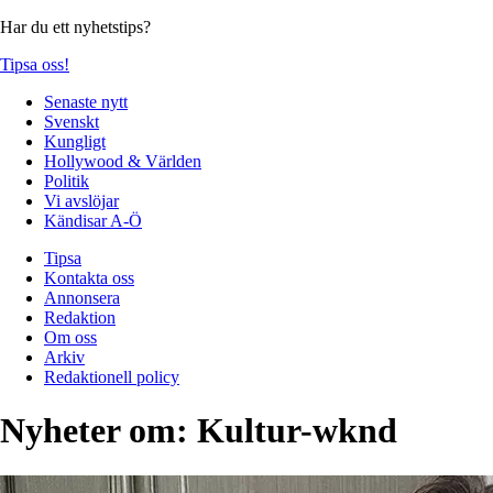
Har du ett nyhetstips?
Tipsa oss!
Senaste nytt
Svenskt
Kungligt
Hollywood & Världen
Politik
Vi avslöjar
Kändisar A-Ö
Tipsa
Kontakta oss
Annonsera
Redaktion
Om oss
Arkiv
Redaktionell policy
Nyheter om:
Kultur-wknd