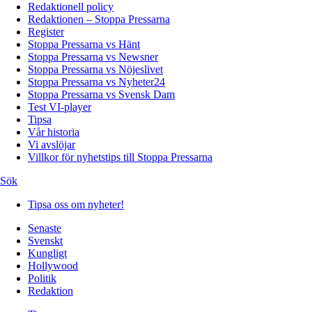
Redaktionell policy
Redaktionen – Stoppa Pressarna
Register
Stoppa Pressarna vs Hänt
Stoppa Pressarna vs Newsner
Stoppa Pressarna vs Nöjeslivet
Stoppa Pressarna vs Nyheter24
Stoppa Pressarna vs Svensk Dam
Test VI-player
Tipsa
Vår historia
Vi avslöjar
Villkor för nyhetstips till Stoppa Pressarna
Sök
Tipsa oss om nyheter!
Senaste
Svenskt
Kungligt
Hollywood
Politik
Redaktion