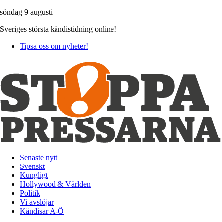
söndag 9 augusti
Sveriges största kändistidning online!
Tipsa oss om nyheter!
Senaste nytt
Svenskt
Kungligt
Hollywood & Världen
Politik
Vi avslöjar
Kändisar A-Ö