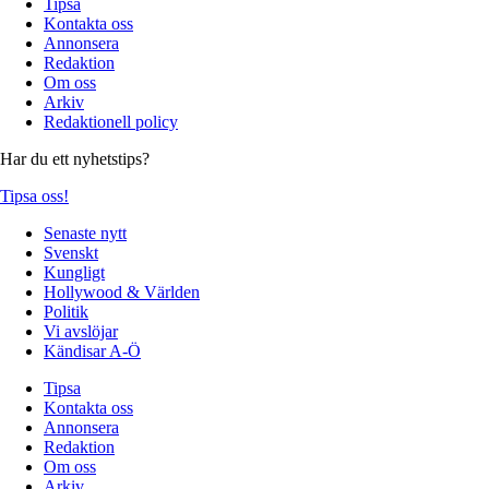
Tipsa
Kontakta oss
Annonsera
Redaktion
Om oss
Arkiv
Redaktionell policy
Har du ett nyhetstips?
Tipsa oss!
Senaste nytt
Svenskt
Kungligt
Hollywood & Världen
Politik
Vi avslöjar
Kändisar A-Ö
Tipsa
Kontakta oss
Annonsera
Redaktion
Om oss
Arkiv