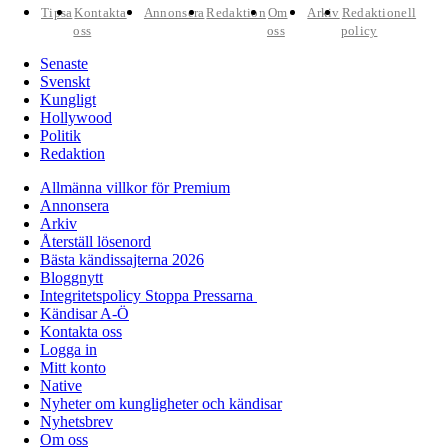
Tipsa
Kontakta
Annonsera
Redaktion
Om
Arkiv
Redaktionell
oss
oss
policy
Senaste
Svenskt
Kungligt
Hollywood
Politik
Redaktion
Allmänna villkor för Premium
Annonsera
Arkiv
Återställ lösenord
Bästa kändissajterna 2026
Bloggnytt
Integritetspolicy Stoppa Pressarna
Kändisar A-Ö
Kontakta oss
Logga in
Mitt konto
Native
Nyheter om kungligheter och kändisar
Nyhetsbrev
Om oss