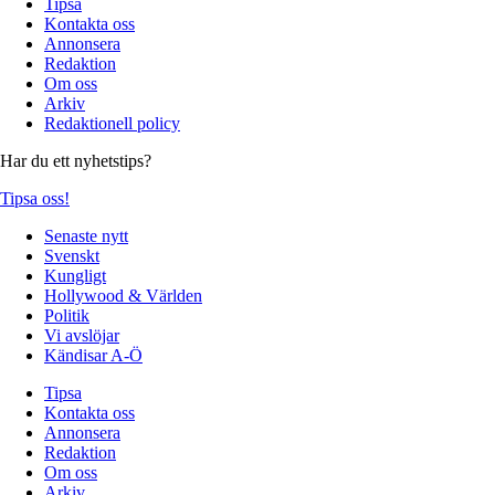
Tipsa
Kontakta oss
Annonsera
Redaktion
Om oss
Arkiv
Redaktionell policy
Har du ett nyhetstips?
Tipsa oss!
Senaste nytt
Svenskt
Kungligt
Hollywood & Världen
Politik
Vi avslöjar
Kändisar A-Ö
Tipsa
Kontakta oss
Annonsera
Redaktion
Om oss
Arkiv