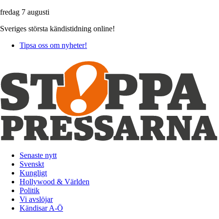
fredag 7 augusti
Sveriges största kändistidning online!
Tipsa oss om nyheter!
Senaste nytt
Svenskt
Kungligt
Hollywood & Världen
Politik
Vi avslöjar
Kändisar A-Ö