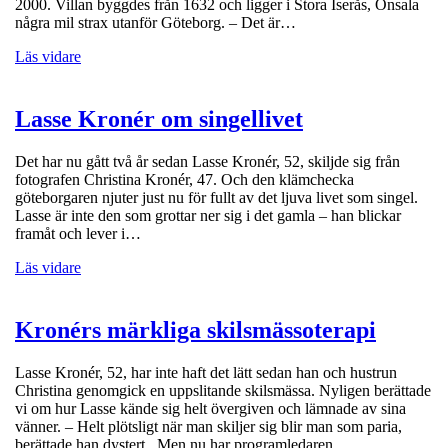
2000. Villan byggdes från 1632 och ligger i Stora Iserås, Onsala
några mil strax utanför Göteborg. – Det är…
Läs vidare
Lasse Kronér om singellivet
Det har nu gått två år sedan Lasse Kronér, 52, skiljde sig från
fotografen Christina Kronér, 47. Och den klämchecka
göteborgaren njuter just nu för fullt av det ljuva livet som singel.
Lasse är inte den som grottar ner sig i det gamla – han blickar
framåt och lever i…
Läs vidare
Kronérs märkliga skilsmässoterapi
Lasse Kronér, 52, har inte haft det lätt sedan han och hustrun
Christina genomgick en uppslitande skilsmässa. Nyligen berättade
vi om hur Lasse kände sig helt övergiven och lämnade av sina
vänner. – Helt plötsligt när man skiljer sig blir man som paria,
berättade han dystert. Men nu har programledaren…