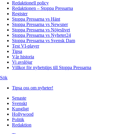
Redaktionell policy
Redaktionen – Stoppa Pressarna
Register
Stoppa Pressarna vs Hänt
Stoppa Pressarna vs Newsner
Stoppa Pressarna vs Nöjeslivet
Stoppa Pressarna vs Nyheter24
Stoppa Pressarna vs Svensk Dam
Test VI-player
Tipsa
Vår historia
Vi avslöjar
Villkor för nyhetstips till Stoppa Pressarna
Sök
Tipsa oss om nyheter!
Senaste
Svenskt
Kungligt
Hollywood
Politik
Redaktion