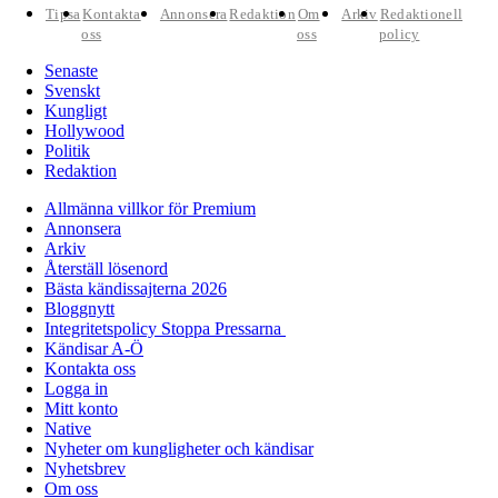
Tipsa
Kontakta
Annonsera
Redaktion
Om
Arkiv
Redaktionell
oss
oss
policy
Senaste
Svenskt
Kungligt
Hollywood
Politik
Redaktion
Allmänna villkor för Premium
Annonsera
Arkiv
Återställ lösenord
Bästa kändissajterna 2026
Bloggnytt
Integritetspolicy Stoppa Pressarna
Kändisar A-Ö
Kontakta oss
Logga in
Mitt konto
Native
Nyheter om kungligheter och kändisar
Nyhetsbrev
Om oss