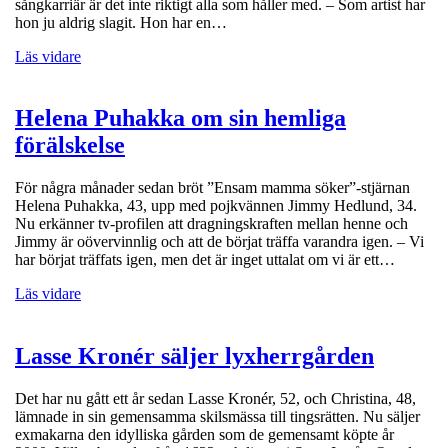
sångkarriär är det inte riktigt alla som håller med. – Som artist har
hon ju aldrig slagit. Hon har en…
Läs vidare
Helena Puhakka om sin hemliga
förälskelse
För några månader sedan bröt ”Ensam mamma söker”-stjärnan
Helena Puhakka, 43, upp med pojkvännen Jimmy Hedlund, 34.
Nu erkänner tv-profilen att dragningskraften mellan henne och
Jimmy är oövervinnlig och att de börjat träffa varandra igen. – Vi
har börjat träffats igen, men det är inget uttalat om vi är ett…
Läs vidare
Lasse Kronér säljer lyxherrgården
Det har nu gått ett år sedan Lasse Kronér, 52, och Christina, 48,
lämnade in sin gemensamma skilsmässa till tingsrätten. Nu säljer
exmakarna den idylliska gården som de gemensamt köpte år