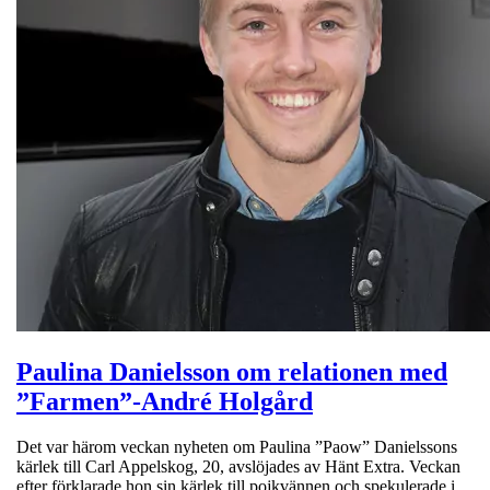
Paulina Danielsson om relationen med
”Farmen”-André Holgård
Det var härom veckan nyheten om Paulina ”Paow” Danielssons
kärlek till Carl Appelskog, 20, avslöjades av Hänt Extra. Veckan
efter förklarade hon sin kärlek till pojkvännen och spekulerade i