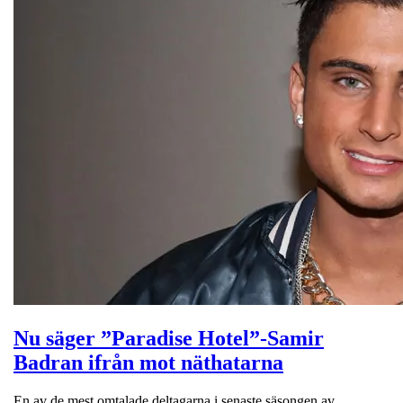
Nu säger ”Paradise Hotel”-Samir
Badran ifrån mot näthatarna
En av de mest omtalade deltagarna i senaste säsongen av