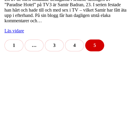
”Paradise Hotel” på TV3 är Samir Badran, 23. I serien festade
han hårt och hade till och med sex i TV – vilket Samir har fått äta
upp i efterhand. På sin blogg får han dagligen utstå elaka
kommentarer och…
Läs vidare
1
…
3
4
5