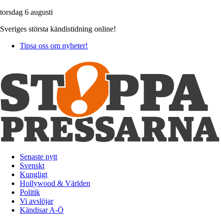
torsdag 6 augusti
Sveriges största kändistidning online!
Tipsa oss om nyheter!
Senaste nytt
Svenskt
Kungligt
Hollywood & Världen
Politik
Vi avslöjar
Kändisar A-Ö