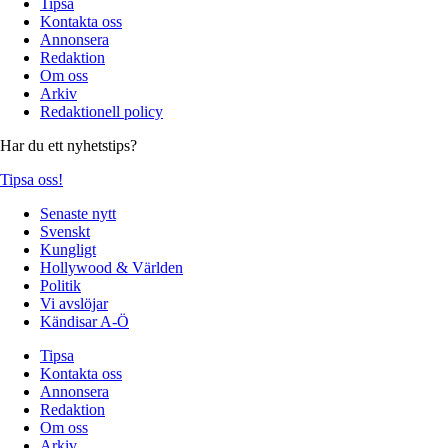
Tipsa
Kontakta oss
Annonsera
Redaktion
Om oss
Arkiv
Redaktionell policy
Har du ett nyhetstips?
Tipsa oss!
Senaste nytt
Svenskt
Kungligt
Hollywood & Världen
Politik
Vi avslöjar
Kändisar A-Ö
Tipsa
Kontakta oss
Annonsera
Redaktion
Om oss
Arkiv