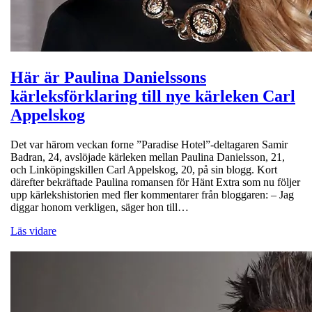
Här är Paulina Danielssons
kärleksförklaring till nye kärleken Carl
Appelskog
Det var härom veckan forne ”Paradise Hotel”-deltagaren Samir
Badran, 24, avslöjade kärleken mellan Paulina Danielsson, 21,
och Linköpingskillen Carl Appelskog, 20, på sin blogg. Kort
därefter bekräftade Paulina romansen för Hänt Extra som nu följer
upp kärlekshistorien med fler kommentarer från bloggaren: – Jag
diggar honom verkligen, säger hon till…
Läs vidare