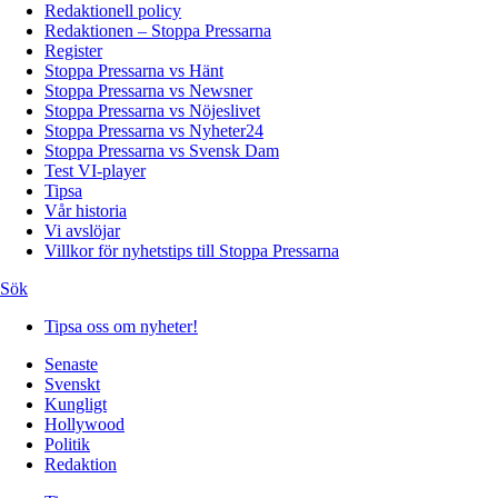
Redaktionell policy
Redaktionen – Stoppa Pressarna
Register
Stoppa Pressarna vs Hänt
Stoppa Pressarna vs Newsner
Stoppa Pressarna vs Nöjeslivet
Stoppa Pressarna vs Nyheter24
Stoppa Pressarna vs Svensk Dam
Test VI-player
Tipsa
Vår historia
Vi avslöjar
Villkor för nyhetstips till Stoppa Pressarna
Sök
Tipsa oss om nyheter!
Senaste
Svenskt
Kungligt
Hollywood
Politik
Redaktion