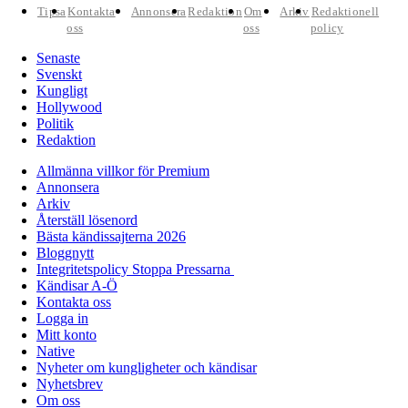
Tipsa
Kontakta
Annonsera
Redaktion
Om
Arkiv
Redaktionell
oss
oss
policy
Senaste
Svenskt
Kungligt
Hollywood
Politik
Redaktion
Allmänna villkor för Premium
Annonsera
Arkiv
Återställ lösenord
Bästa kändissajterna 2026
Bloggnytt
Integritetspolicy Stoppa Pressarna
Kändisar A-Ö
Kontakta oss
Logga in
Mitt konto
Native
Nyheter om kungligheter och kändisar
Nyhetsbrev
Om oss