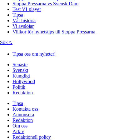
Stoppa Pressarna vs Svensk Dam
Test VI-player
Tipsa
Vår historia
Vi avslöjar
Villkor för nyhetstips till Stoppa Pressarna
Sök
Tipsa oss om nyheter!
Senaste
Svenskt
Kungligt
Hollywood
Politik
Redaktion
Tipsa
Kontakta oss
Annonsera
Redaktion
Om oss
Arkiv
Redaktionell policy