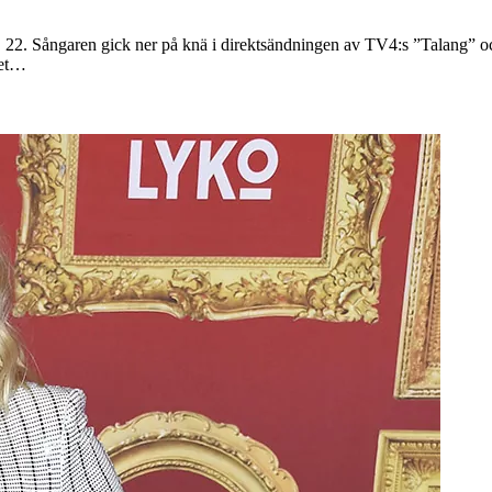
st, 22. Sångaren gick ner på knä i direktsändningen av TV4:s ”Talang” o
Det…