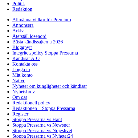
Politik
Redaktion
Allmänna villkor för Premium
Annonsera
Arkiv
Återställ lösenord
Bästa kändissajterna 2026
Bloggnytt
Integritetspolicy Stoppa Pressarna
Kändisar A-Ö
Kontakta oss
Logga in
Mitt konto
Native
Nyheter om kungligheter och kändisar
Nyhetsbrev
Om oss
Redaktionell policy
Redaktionen – Stoppa Pressarna
Register
Stoppa Pressarna vs Hänt
Stoppa Pressarna vs Newsner
Stoppa Pressarna vs Nöjeslivet
Stoppa Pressarna vs Nyheter24