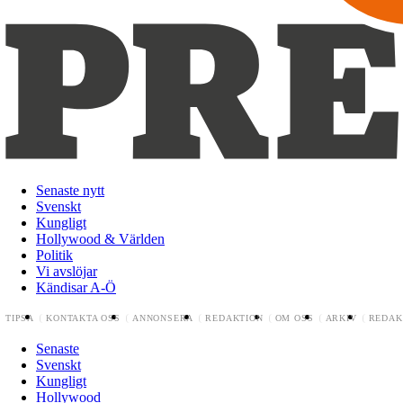
Senaste nytt
Svenskt
Kungligt
Hollywood & Världen
Politik
Vi avslöjar
Kändisar A-Ö
TIPSA
KONTAKTA OSS
ANNONSERA
REDAKTION
OM OSS
ARKIV
REDAK
Senaste
Svenskt
Kungligt
Hollywood