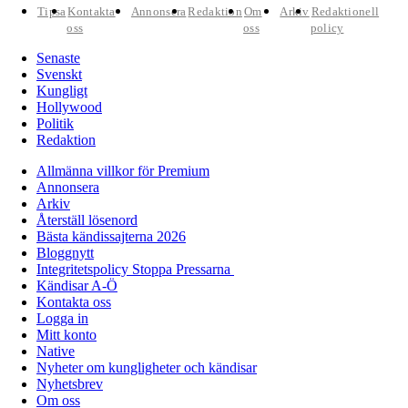
Tipsa
Kontakta
Annonsera
Redaktion
Om
Arkiv
Redaktionell
oss
oss
policy
Senaste
Svenskt
Kungligt
Hollywood
Politik
Redaktion
Allmänna villkor för Premium
Annonsera
Arkiv
Återställ lösenord
Bästa kändissajterna 2026
Bloggnytt
Integritetspolicy Stoppa Pressarna
Kändisar A-Ö
Kontakta oss
Logga in
Mitt konto
Native
Nyheter om kungligheter och kändisar
Nyhetsbrev
Om oss