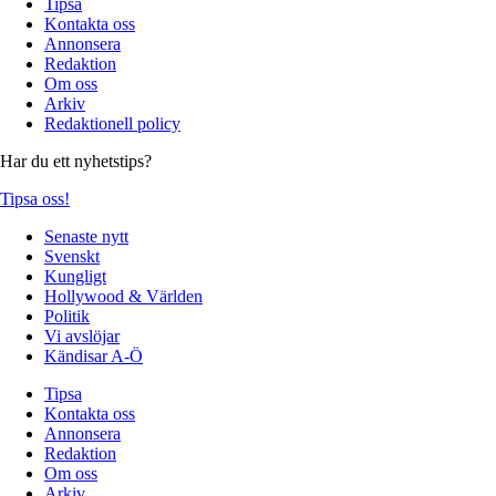
Tipsa
Kontakta oss
Annonsera
Redaktion
Om oss
Arkiv
Redaktionell policy
Har du ett nyhetstips?
Tipsa oss!
Senaste nytt
Svenskt
Kungligt
Hollywood & Världen
Politik
Vi avslöjar
Kändisar A-Ö
Tipsa
Kontakta oss
Annonsera
Redaktion
Om oss
Arkiv