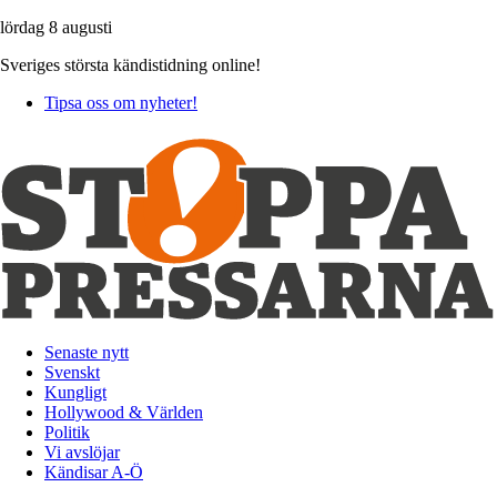
lördag 8 augusti
Sveriges största kändistidning online!
Tipsa oss om nyheter!
Senaste nytt
Svenskt
Kungligt
Hollywood & Världen
Politik
Vi avslöjar
Kändisar A-Ö