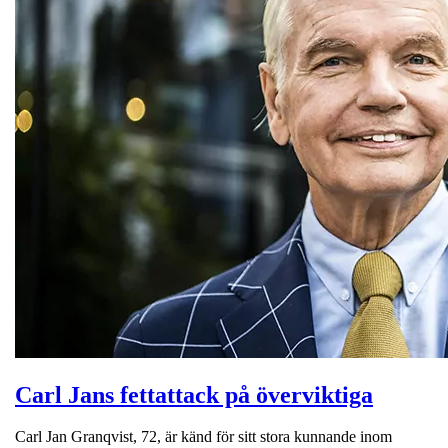
Carl Jans fettattack på överviktiga
Carl Jan Granqvist, 72, är känd för sitt stora kunnande inom