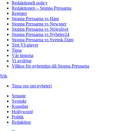
Redaktionell policy
Redaktionen – Stoppa Pressarna
Register
Stoppa Pressarna vs Hänt
Stoppa Pressarna vs Newsner
Stoppa Pressarna vs Nöjeslivet
Stoppa Pressarna vs Nyheter24
Stoppa Pressarna vs Svensk Dam
Test VI-player
Tipsa
Vår historia
Vi avslöjar
Villkor för nyhetstips till Stoppa Pressarna
Sök
Tipsa oss om nyheter!
Senaste
Svenskt
Kungligt
Hollywood
Politik
Redaktion