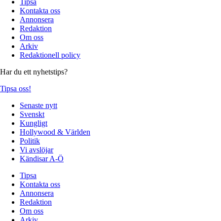
Tipsa
Kontakta oss
Annonsera
Redaktion
Om oss
Arkiv
Redaktionell policy
Har du ett nyhetstips?
Tipsa oss!
Senaste nytt
Svenskt
Kungligt
Hollywood & Världen
Politik
Vi avslöjar
Kändisar A-Ö
Tipsa
Kontakta oss
Annonsera
Redaktion
Om oss
Arkiv