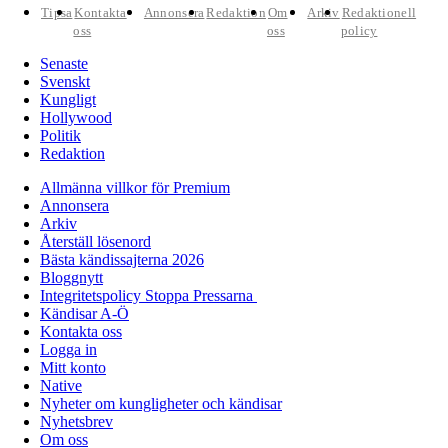
Tipsa
Kontakta
Annonsera
Redaktion
Om
Arkiv
Redaktionell
oss
oss
policy
Senaste
Svenskt
Kungligt
Hollywood
Politik
Redaktion
Allmänna villkor för Premium
Annonsera
Arkiv
Återställ lösenord
Bästa kändissajterna 2026
Bloggnytt
Integritetspolicy Stoppa Pressarna
Kändisar A-Ö
Kontakta oss
Logga in
Mitt konto
Native
Nyheter om kungligheter och kändisar
Nyhetsbrev
Om oss