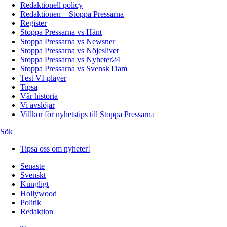
Redaktionell policy
Redaktionen – Stoppa Pressarna
Register
Stoppa Pressarna vs Hänt
Stoppa Pressarna vs Newsner
Stoppa Pressarna vs Nöjeslivet
Stoppa Pressarna vs Nyheter24
Stoppa Pressarna vs Svensk Dam
Test VI-player
Tipsa
Vår historia
Vi avslöjar
Villkor för nyhetstips till Stoppa Pressarna
Sök
Tipsa oss om nyheter!
Senaste
Svenskt
Kungligt
Hollywood
Politik
Redaktion