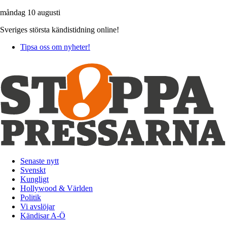
måndag 10 augusti
Sveriges största kändistidning online!
Tipsa oss om nyheter!
Senaste nytt
Svenskt
Kungligt
Hollywood & Världen
Politik
Vi avslöjar
Kändisar A-Ö