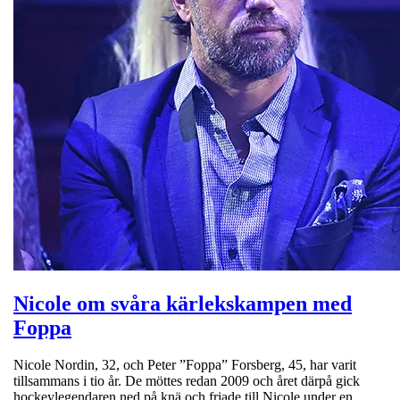
Nicole om svåra kärlekskampen med
Foppa
Nicole Nordin, 32, och Peter ”Foppa” Forsberg, 45, har varit
tillsammans i tio år. De möttes redan 2009 och året därpå gick
hockeylegendaren ned på knä och friade till Nicole under en