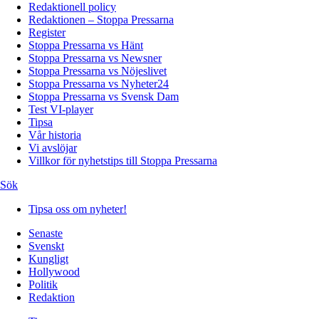
Redaktionell policy
Redaktionen – Stoppa Pressarna
Register
Stoppa Pressarna vs Hänt
Stoppa Pressarna vs Newsner
Stoppa Pressarna vs Nöjeslivet
Stoppa Pressarna vs Nyheter24
Stoppa Pressarna vs Svensk Dam
Test VI-player
Tipsa
Vår historia
Vi avslöjar
Villkor för nyhetstips till Stoppa Pressarna
Sök
Tipsa oss om nyheter!
Senaste
Svenskt
Kungligt
Hollywood
Politik
Redaktion