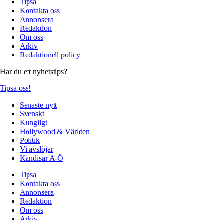
Tipsa
Kontakta oss
Annonsera
Redaktion
Om oss
Arkiv
Redaktionell policy
Har du ett nyhetstips?
Tipsa oss!
Senaste nytt
Svenskt
Kungligt
Hollywood & Världen
Politik
Vi avslöjar
Kändisar A-Ö
Tipsa
Kontakta oss
Annonsera
Redaktion
Om oss
Arkiv