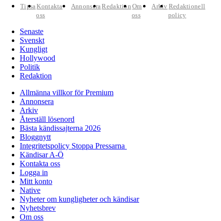
Tipsa
Kontakta
Annonsera
Redaktion
Om
Arkiv
Redaktionell
oss
oss
policy
Senaste
Svenskt
Kungligt
Hollywood
Politik
Redaktion
Allmänna villkor för Premium
Annonsera
Arkiv
Återställ lösenord
Bästa kändissajterna 2026
Bloggnytt
Integritetspolicy Stoppa Pressarna
Kändisar A-Ö
Kontakta oss
Logga in
Mitt konto
Native
Nyheter om kungligheter och kändisar
Nyhetsbrev
Om oss