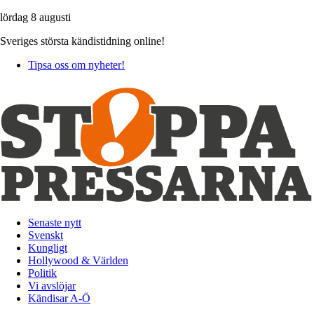
lördag 8 augusti
Sveriges största kändistidning online!
Tipsa oss om nyheter!
Senaste nytt
Svenskt
Kungligt
Hollywood & Världen
Politik
Vi avslöjar
Kändisar A-Ö