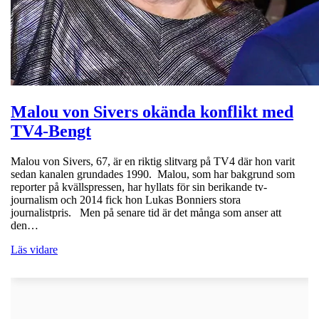
Malou von Sivers okända konflikt med
TV4-Bengt
Malou von Sivers, 67, är en riktig slitvarg på TV4 där hon varit
sedan kanalen grundades 1990. Malou, som har bakgrund som
reporter på kvällspressen, har hyllats för sin berikande tv-
journalism och 2014 fick hon Lukas Bonniers stora
journalistpris. Men på senare tid är det många som anser att
den…
Läs vidare