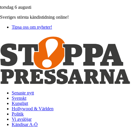
torsdag 6 augusti
Sveriges största kändistidning online!
Tipsa oss om nyheter!
Senaste nytt
Svenskt
Kungligt
Hollywood & Världen
Politik
Vi avslöjar
Kändisar A-Ö