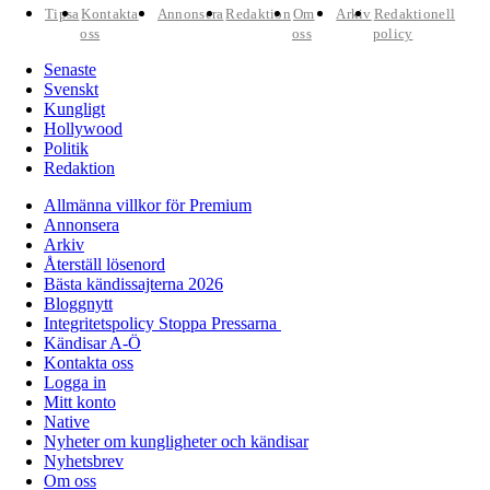
Tipsa
Kontakta
Annonsera
Redaktion
Om
Arkiv
Redaktionell
oss
oss
policy
Senaste
Svenskt
Kungligt
Hollywood
Politik
Redaktion
Allmänna villkor för Premium
Annonsera
Arkiv
Återställ lösenord
Bästa kändissajterna 2026
Bloggnytt
Integritetspolicy Stoppa Pressarna
Kändisar A-Ö
Kontakta oss
Logga in
Mitt konto
Native
Nyheter om kungligheter och kändisar
Nyhetsbrev
Om oss