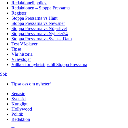
Redaktionell policy
Redaktionen – Stoppa Pressarna
Register
Stoppa Pressarna vs Hänt
Stoppa Pressarna vs Newsner
Stoppa Pressarna vs Nöjeslivet
Stoppa Pressarna vs Nyheter24
Stoppa Pressarna vs Svensk Dam
Test VI-player
Tipsa
Vår historia
Vi avslöjar
Villkor för nyhetstips till Stoppa Pressarna
Sök
Tipsa oss om nyheter!
Senaste
Svenskt
Kungligt
Hollywood
Politik
Redaktion