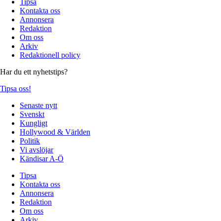
Tipsa
Kontakta oss
Annonsera
Redaktion
Om oss
Arkiv
Redaktionell policy
Har du ett nyhetstips?
Tipsa oss!
Senaste nytt
Svenskt
Kungligt
Hollywood & Världen
Politik
Vi avslöjar
Kändisar A-Ö
Tipsa
Kontakta oss
Annonsera
Redaktion
Om oss
Arkiv