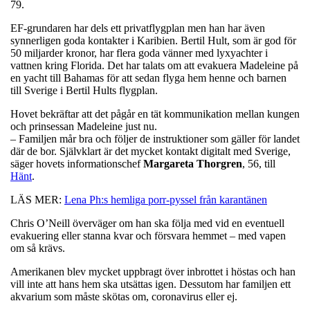
79.
EF-grundaren har dels ett privatflygplan men han har även
synnerligen goda kontakter i Karibien. Bertil Hult, som är god för
50 miljarder kronor, har flera goda vänner med lyxyachter i
vattnen kring Florida. Det har talats om att evakuera Madeleine på
en yacht till Bahamas för att sedan flyga hem henne och barnen
till Sverige i Bertil Hults flygplan.
Hovet bekräftar att det pågår en tät kommunikation mellan kungen
och prinsessan Madeleine just nu.
– Familjen mår bra och följer de instruktioner som gäller för landet
där de bor. Självklart är det mycket kontakt digitalt med Sverige,
säger hovets informationschef
Margareta
Thorgren
, 56, till
Hänt
.
LÄS MER:
Lena Ph:s hemliga porr-pyssel från karantänen
Chris O’Neill överväger om han ska följa med vid en eventuell
evakuering eller stanna kvar och försvara hemmet – med vapen
om så krävs.
Amerikanen blev mycket uppbragt över inbrottet i höstas och han
vill inte att hans hem ska utsättas igen. Dessutom har familjen ett
akvarium som måste skötas om, coronavirus eller ej.