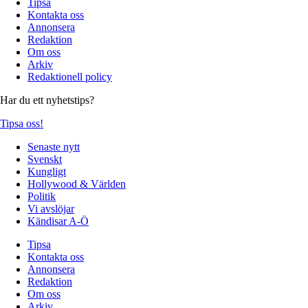
Tipsa
Kontakta oss
Annonsera
Redaktion
Om oss
Arkiv
Redaktionell policy
Har du ett nyhetstips?
Tipsa oss!
Senaste nytt
Svenskt
Kungligt
Hollywood & Världen
Politik
Vi avslöjar
Kändisar A-Ö
Tipsa
Kontakta oss
Annonsera
Redaktion
Om oss
Arkiv