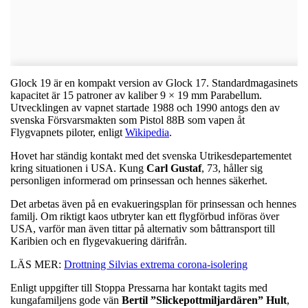
Glock 19 är en kompakt version av Glock 17. Standardmagasinets
kapacitet är 15 patroner av kaliber 9 × 19 mm Parabellum.
Utvecklingen av vapnet startade 1988 och 1990 antogs den av
svenska Försvarsmakten som Pistol 88B som vapen åt
Flygvapnets piloter, enligt
Wikipedia
.
Hovet har ständig kontakt med det svenska Utrikesdepartementet
kring situationen i USA. Kung
Carl
Gustaf
, 73, håller sig
personligen informerad om prinsessan och hennes säkerhet.
Det arbetas även på en evakueringsplan för prinsessan och hennes
familj. Om riktigt kaos utbryter kan ett flygförbud införas över
USA, varför man även tittar på alternativ som båttransport till
Karibien och en flygevakuering därifrån.
LÄS MER:
Drottning Silvias extrema corona-isolering
Enligt uppgifter till Stoppa Pressarna har kontakt tagits med
kungafamiljens gode vän
Bertil ”Slickepottmiljardären” Hult
,