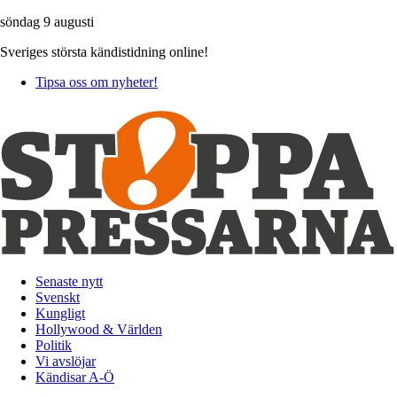
söndag 9 augusti
Sveriges största kändistidning online!
Tipsa oss om nyheter!
Senaste nytt
Svenskt
Kungligt
Hollywood & Världen
Politik
Vi avslöjar
Kändisar A-Ö