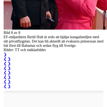
Bild 8 av 8
EF-miljardären Bertil Hult är redo att hjälpa kungafamiljen med
sitt privatflygplan. Det kan bli aktuellt att evakuera prinsessan med
båt först till Bahamas och sedan flyg till Sverige.
Bilder: TT och mäklarbilder
❯
❮
❯
❮
❯
❮
❯
❮
❯
❮
❯
❮
❯
❮
❯