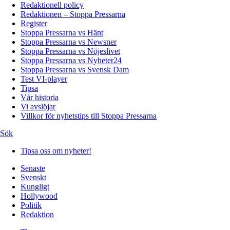
Redaktionell policy
Redaktionen – Stoppa Pressarna
Register
Stoppa Pressarna vs Hänt
Stoppa Pressarna vs Newsner
Stoppa Pressarna vs Nöjeslivet
Stoppa Pressarna vs Nyheter24
Stoppa Pressarna vs Svensk Dam
Test VI-player
Tipsa
Vår historia
Vi avslöjar
Villkor för nyhetstips till Stoppa Pressarna
Sök
Tipsa oss om nyheter!
Senaste
Svenskt
Kungligt
Hollywood
Politik
Redaktion