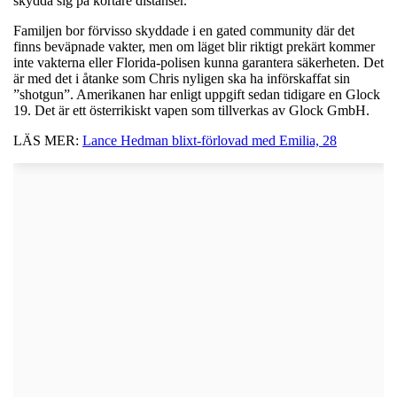
skydda sig på kortare distanser.
Familjen bor förvisso skyddade i en gated community där det
finns beväpnade vakter, men om läget blir riktigt prekärt kommer
inte vakterna eller Florida-polisen kunna garantera säkerheten. Det
är med det i åtanke som Chris nyligen ska ha införskaffat sin
”shotgun”. Amerikanen har enligt uppgift sedan tidigare en Glock
19. Det är ett österrikiskt vapen som tillverkas av Glock GmbH.
LÄS MER:
Lance Hedman blixt-förlovad med Emilia, 28