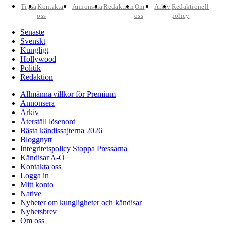
Tipsa
Kontakta
Annonsera
Redaktion
Om
Arkiv
Redaktionell
oss
oss
policy
Senaste
Svenskt
Kungligt
Hollywood
Politik
Redaktion
Allmänna villkor för Premium
Annonsera
Arkiv
Återställ lösenord
Bästa kändissajterna 2026
Bloggnytt
Integritetspolicy Stoppa Pressarna
Kändisar A-Ö
Kontakta oss
Logga in
Mitt konto
Native
Nyheter om kungligheter och kändisar
Nyhetsbrev
Om oss