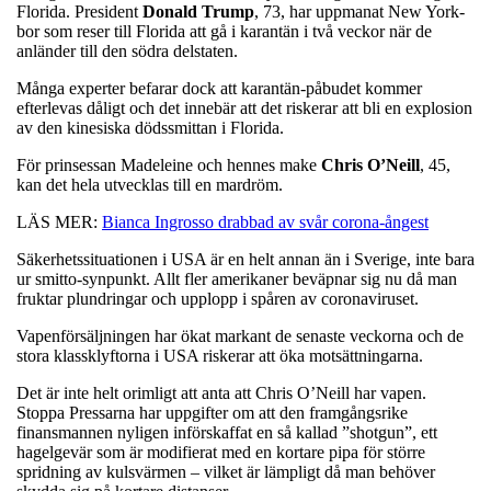
Florida. President
Donald
Trump
, 73, har uppmanat New York-
bor som reser till Florida att gå i karantän i två veckor när de
anländer till den södra delstaten.
Många experter befarar dock att karantän-påbudet kommer
efterlevas dåligt och det innebär att det riskerar att bli en explosion
av den kinesiska dödssmittan i Florida.
För prinsessan Madeleine och hennes make
Chris O’Neill
, 45,
kan det hela utvecklas till en mardröm.
LÄS MER:
Bianca Ingrosso drabbad av svår corona-ångest
Säkerhetssituationen i USA är en helt annan än i Sverige, inte bara
ur smitto-synpunkt. Allt fler amerikaner beväpnar sig nu då man
fruktar plundringar och upplopp i spåren av coronaviruset.
Vapenförsäljningen har ökat markant de senaste veckorna och de
stora klassklyftorna i USA riskerar att öka motsättningarna.
Det är inte helt orimligt att anta att Chris O’Neill har vapen.
Stoppa Pressarna har uppgifter om att den framgångsrike
finansmannen nyligen införskaffat en så kallad ”shotgun”, ett
hagelgevär som är modifierat med en kortare pipa för större
spridning av kulsvärmen – vilket är lämpligt då man behöver