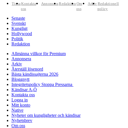
Tipsa
Kontakta
Annonsera
Redaktion
Om
Arkiv
Redaktionell
oss
oss
policy
Senaste
Svenskt
Kungligt
Hollywood
Politik
Redaktion
Allmänna villkor för Premium
Annonsera
Arkiv
Återställ lösenord
Bästa kändissajterna 2026
Bloggnytt
Integritetspolicy Stoppa Pressarna
Kändisar A-Ö
Kontakta oss
Logga in
Mitt konto
Native
Nyheter om kungligheter och kändisar
Nyhetsbrev
Om oss