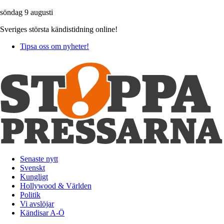
söndag 9 augusti
Sveriges största kändistidning online!
Tipsa oss om nyheter!
Senaste nytt
Svenskt
Kungligt
Hollywood & Världen
Politik
Vi avslöjar
Kändisar A-Ö