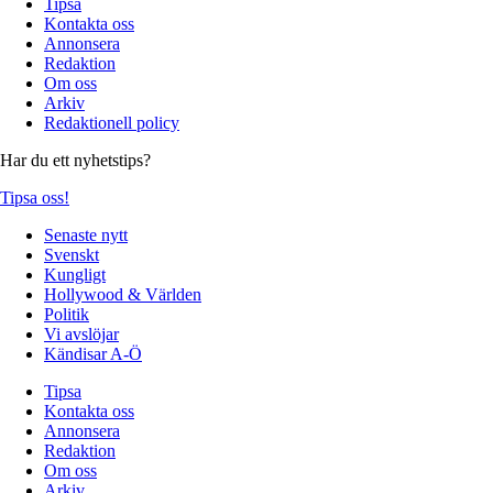
Tipsa
Kontakta oss
Annonsera
Redaktion
Om oss
Arkiv
Redaktionell policy
Har du ett nyhetstips?
Tipsa oss!
Senaste nytt
Svenskt
Kungligt
Hollywood & Världen
Politik
Vi avslöjar
Kändisar A-Ö
Tipsa
Kontakta oss
Annonsera
Redaktion
Om oss
Arkiv