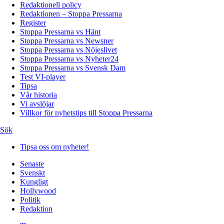
Redaktionell policy
Redaktionen – Stoppa Pressarna
Register
Stoppa Pressarna vs Hänt
Stoppa Pressarna vs Newsner
Stoppa Pressarna vs Nöjeslivet
Stoppa Pressarna vs Nyheter24
Stoppa Pressarna vs Svensk Dam
Test VI-player
Tipsa
Vår historia
Vi avslöjar
Villkor för nyhetstips till Stoppa Pressarna
Sök
Tipsa oss om nyheter!
Senaste
Svenskt
Kungligt
Hollywood
Politik
Redaktion