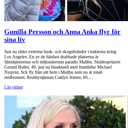
Gunilla Persson och Anna Anka flyr för
sina liv
Just nu råder extrema busk- och skogsbränder i trakterna kring
Los Angeles. En av de hårdast drabbade platserna är
filmstjärnornas och miljonärernas paradis Malibu. Skådespelaren
Gerard Butler, 49, just nu bioaktuell med framlidne Michael
Nyqvist, fick fly från sitt hem i Malibu som nu är totalt
nedbrunnet. Realitystjärnan Caitlyn Jenner, 69,…
Läs vidare