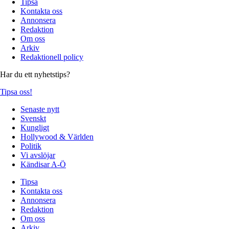
Tipsa
Kontakta oss
Annonsera
Redaktion
Om oss
Arkiv
Redaktionell policy
Har du ett nyhetstips?
Tipsa oss!
Senaste nytt
Svenskt
Kungligt
Hollywood & Världen
Politik
Vi avslöjar
Kändisar A-Ö
Tipsa
Kontakta oss
Annonsera
Redaktion
Om oss
Arkiv