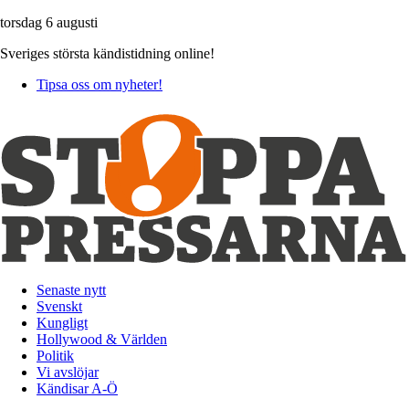
torsdag 6 augusti
Sveriges största kändistidning online!
Tipsa oss om nyheter!
Senaste nytt
Svenskt
Kungligt
Hollywood & Världen
Politik
Vi avslöjar
Kändisar A-Ö