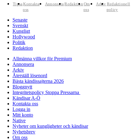
Tipsa
Kontakta
Annonsera
Redaktion
Om
Arkiv
Redaktionell
oss
oss
policy
Senaste
Svenskt
Kungligt
Hollywood
Politik
Redaktion
Allmänna villkor för Premium
Annonsera
Arkiv
Återställ lösenord
Bästa kändissajterna 2026
Bloggnytt
Integritetspolicy Stoppa Pressarna
Kändisar A-Ö
Kontakta oss
Logga in
Mitt konto
Native
Nyheter om kungligheter och kändisar
Nyhetsbrev
Om oss