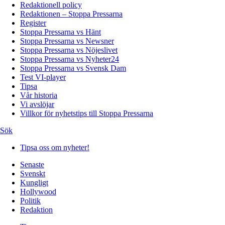
Redaktionell policy
Redaktionen – Stoppa Pressarna
Register
Stoppa Pressarna vs Hänt
Stoppa Pressarna vs Newsner
Stoppa Pressarna vs Nöjeslivet
Stoppa Pressarna vs Nyheter24
Stoppa Pressarna vs Svensk Dam
Test VI-player
Tipsa
Vår historia
Vi avslöjar
Villkor för nyhetstips till Stoppa Pressarna
Sök
Tipsa oss om nyheter!
Senaste
Svenskt
Kungligt
Hollywood
Politik
Redaktion