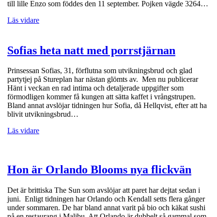
till lille Enzo som föddes den 11 september. Pojken vägde 3264…
Läs vidare
Sofias heta natt med porrstjärnan
Prinsessan Sofias, 31, förflutna som utvikningsbrud och glad
partytjej på Stureplan har nästan glömts av. Men nu publicerar
Hänt i veckan en rad intima och detaljerade uppgifter som
förmodligen kommer få kungen att sätta kaffet i vrångstrupen.
Bland annat avslöjar tidningen hur Sofia, då Hellqvist, efter att ha
blivit utvikningsbrud…
Läs vidare
Hon är Orlando Blooms nya flickvän
Det är brittiska The Sun som avslöjar att paret har dejtat sedan i
juni. Enligt tidningen har Orlando och Kendall setts flera gånger
under sommaren. De har bland annat varit på bio och käkat sushi
på en restaurang i Malibu. Att Orlando är dubbelt så gammal som