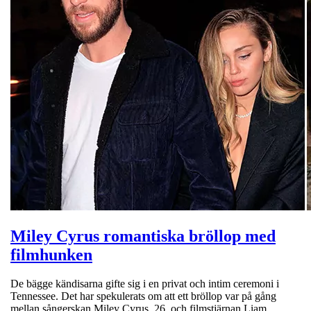
Miley Cyrus romantiska bröllop med
filmhunken
De bägge kändisarna gifte sig i en privat och intim ceremoni i
Tennessee. Det har spekulerats om att ett bröllop var på gång
mellan sångerskan Miley Cyrus, 26, och filmstjärnan Liam