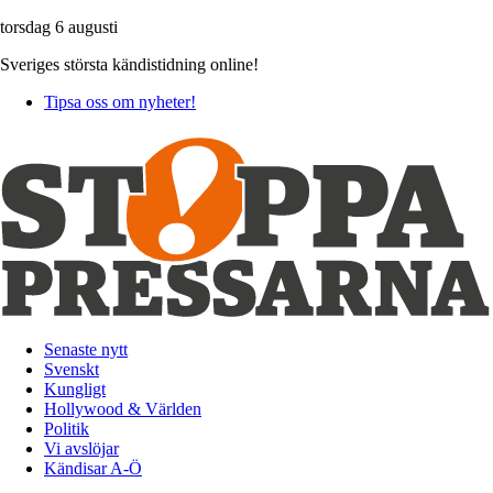
torsdag 6 augusti
Sveriges största kändistidning online!
Tipsa oss om nyheter!
Senaste nytt
Svenskt
Kungligt
Hollywood & Världen
Politik
Vi avslöjar
Kändisar A-Ö