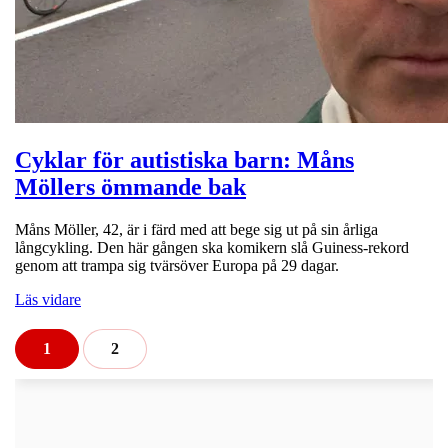
Cyklar för autistiska barn: Måns
Möllers ömmande bak
Måns Möller, 42, är i färd med att bege sig ut på sin årliga
långcykling. Den här gången ska komikern slå Guiness-rekord
genom att trampa sig tvärsöver Europa på 29 dagar.
Läs vidare
1
2