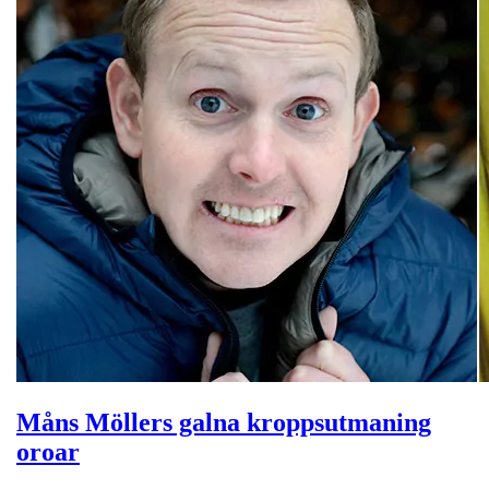
Måns Möllers galna kroppsutmaning
oroar