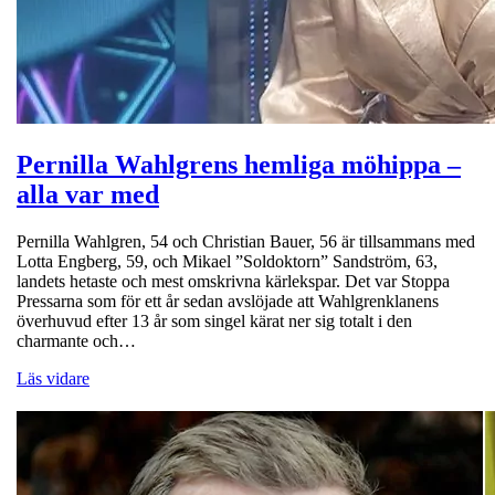
Pernilla Wahlgrens hemliga möhippa –
alla var med
Pernilla Wahlgren, 54 och Christian Bauer, 56 är tillsammans med
Lotta Engberg, 59, och Mikael ”Soldoktorn” Sandström, 63,
landets hetaste och mest omskrivna kärlekspar. Det var Stoppa
Pressarna som för ett år sedan avslöjade att Wahlgrenklanens
överhuvud efter 13 år som singel kärat ner sig totalt i den
charmante och…
Läs vidare