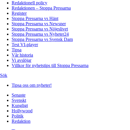
Redaktionell policy
Redaktionen – Stoppa Pressarna
Register
Stoppa Pressarna vs Hänt
Stoppa Pressarna vs Newsner
Stoppa Pressarna vs Nöjeslivet
Stoppa Pressarna vs Nyheter24
Stoppa Pressarna vs Svensk Dam
Test VI-player
Tipsa
Vår historia
Vi avslöjar
Villkor för nyhetstips till Stoppa Pressarna
Sök
Tipsa oss om nyheter!
Senaste
Svenskt
Kungligt
Hollywood
Politik
Redaktion