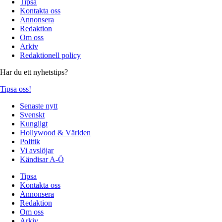
Tipsa
Kontakta oss
Annonsera
Redaktion
Om oss
Arkiv
Redaktionell policy
Har du ett nyhetstips?
Tipsa oss!
Senaste nytt
Svenskt
Kungligt
Hollywood & Världen
Politik
Vi avslöjar
Kändisar A-Ö
Tipsa
Kontakta oss
Annonsera
Redaktion
Om oss
Arkiv