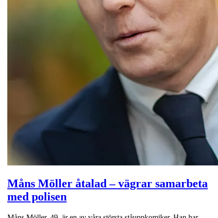
Måns Möller åtalad – vägrar samarbeta
med polisen
Måns Möller, 49, är en av våra största ståuppkomiker. Han har