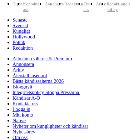
Tipsa
Kontakta
Annonsera
Redaktion
Om
Arkiv
Redaktionell
oss
oss
policy
Senaste
Svenskt
Kungligt
Hollywood
Politik
Redaktion
Allmänna villkor för Premium
Annonsera
Arkiv
Återställ lösenord
Bästa kändissajterna 2026
Bloggnytt
Integritetspolicy Stoppa Pressarna
Kändisar A-Ö
Kontakta oss
Logga in
Mitt konto
Native
Nyheter om kungligheter och kändisar
Nyhetsbrev
Om oss