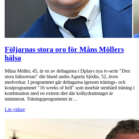
Följarnas stora oro för Måns Möllers
hälsa
Måna Möller, 45, är en av deltagarna i Dplays nya tv-serie "Den
stora hälsoresan" där bland andra Agneta Sjödin, 52, även
medverkar. I programmet går deltagarna igenom tränings- och
kostprogrammet "16 weeks of hell" som innebär stenhård träning i
kombination med en extrem diet där kolhydratintaget är
minimerat. Träningsprogrammet är…
Läs vidare