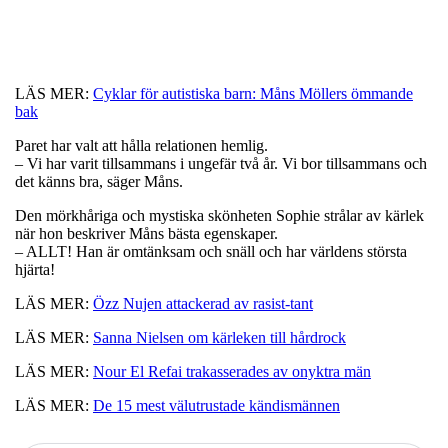
LÄS MER:
Cyklar för autistiska barn: Måns Möllers ömmande
bak
Paret har valt att hålla relationen hemlig.
– Vi har varit tillsammans i ungefär två år. Vi bor tillsammans och
det känns bra, säger Måns.
Den mörkhåriga och mystiska skönheten Sophie strålar av kärlek
när hon beskriver Måns bästa egenskaper.
– ALLT! Han är omtänksam och snäll och har världens största
hjärta!
LÄS MER:
Özz Nujen attackerad av rasist-tant
LÄS MER:
Sanna Nielsen om kärleken till hårdrock
LÄS MER:
Nour El Refai trakasserades av onyktra män
LÄS MER:
De 15 mest välutrustade kändismännen