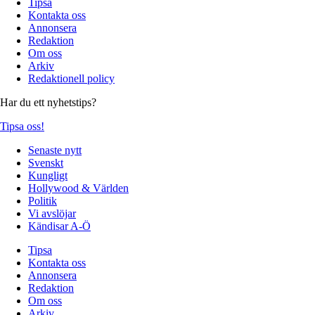
Tipsa
Kontakta oss
Annonsera
Redaktion
Om oss
Arkiv
Redaktionell policy
Har du ett nyhetstips?
Tipsa oss!
Senaste nytt
Svenskt
Kungligt
Hollywood & Världen
Politik
Vi avslöjar
Kändisar A-Ö
Tipsa
Kontakta oss
Annonsera
Redaktion
Om oss
Arkiv