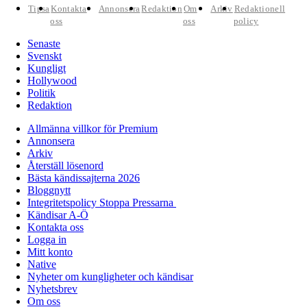
Tipsa
Kontakta
Annonsera
Redaktion
Om
Arkiv
Redaktionell
oss
oss
policy
Senaste
Svenskt
Kungligt
Hollywood
Politik
Redaktion
Allmänna villkor för Premium
Annonsera
Arkiv
Återställ lösenord
Bästa kändissajterna 2026
Bloggnytt
Integritetspolicy Stoppa Pressarna
Kändisar A-Ö
Kontakta oss
Logga in
Mitt konto
Native
Nyheter om kungligheter och kändisar
Nyhetsbrev
Om oss