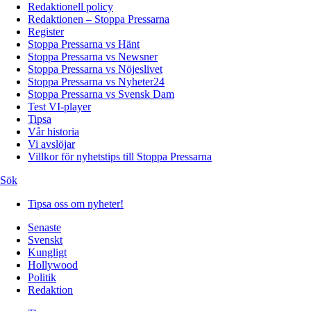
Redaktionell policy
Redaktionen – Stoppa Pressarna
Register
Stoppa Pressarna vs Hänt
Stoppa Pressarna vs Newsner
Stoppa Pressarna vs Nöjeslivet
Stoppa Pressarna vs Nyheter24
Stoppa Pressarna vs Svensk Dam
Test VI-player
Tipsa
Vår historia
Vi avslöjar
Villkor för nyhetstips till Stoppa Pressarna
Sök
Tipsa oss om nyheter!
Senaste
Svenskt
Kungligt
Hollywood
Politik
Redaktion