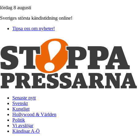
lördag 8 augusti
Sveriges största kändistidning online!
Tipsa oss om nyheter!
Senaste nytt
Svenskt
Kungligt
Hollywood & Världen
Politik
Vi avslöjar
Kändisar A-Ö