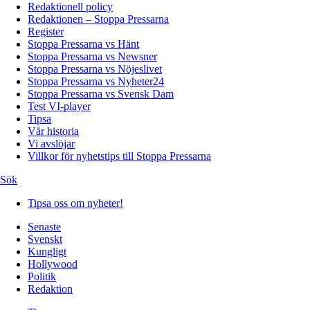
Redaktionell policy
Redaktionen – Stoppa Pressarna
Register
Stoppa Pressarna vs Hänt
Stoppa Pressarna vs Newsner
Stoppa Pressarna vs Nöjeslivet
Stoppa Pressarna vs Nyheter24
Stoppa Pressarna vs Svensk Dam
Test VI-player
Tipsa
Vår historia
Vi avslöjar
Villkor för nyhetstips till Stoppa Pressarna
Sök
Tipsa oss om nyheter!
Senaste
Svenskt
Kungligt
Hollywood
Politik
Redaktion