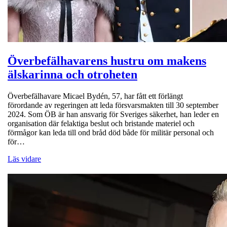
Överbefälhavarens hustru om makens
älskarinna och otroheten
Överbefälhavare Micael Bydén, 57, har fått ett förlängt
förordande av regeringen att leda försvarsmakten till 30 september
2024. Som ÖB är han ansvarig för Sveriges säkerhet, han leder en
organisation där felaktiga beslut och bristande materiel och
förmågor kan leda till ond bråd död både för militär personal och
för…
Läs vidare