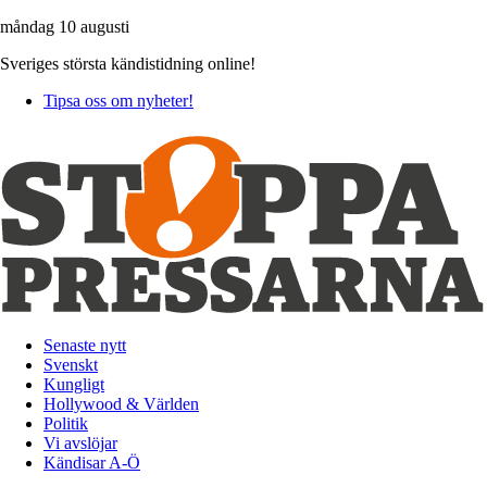
måndag 10 augusti
Sveriges största kändistidning online!
Tipsa oss om nyheter!
Senaste nytt
Svenskt
Kungligt
Hollywood & Världen
Politik
Vi avslöjar
Kändisar A-Ö