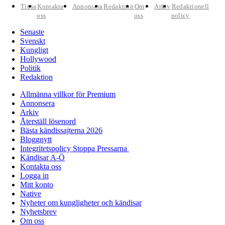
Tipsa
Kontakta
Annonsera
Redaktion
Om
Arkiv
Redaktionell
oss
oss
policy
Senaste
Svenskt
Kungligt
Hollywood
Politik
Redaktion
Allmänna villkor för Premium
Annonsera
Arkiv
Återställ lösenord
Bästa kändissajterna 2026
Bloggnytt
Integritetspolicy Stoppa Pressarna
Kändisar A-Ö
Kontakta oss
Logga in
Mitt konto
Native
Nyheter om kungligheter och kändisar
Nyhetsbrev
Om oss