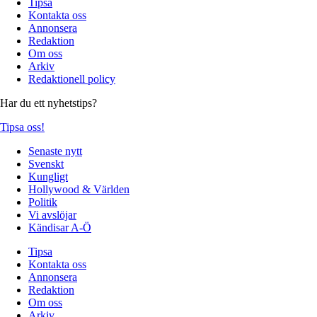
Tipsa
Kontakta oss
Annonsera
Redaktion
Om oss
Arkiv
Redaktionell policy
Har du ett nyhetstips?
Tipsa oss!
Senaste nytt
Svenskt
Kungligt
Hollywood & Världen
Politik
Vi avslöjar
Kändisar A-Ö
Tipsa
Kontakta oss
Annonsera
Redaktion
Om oss
Arkiv