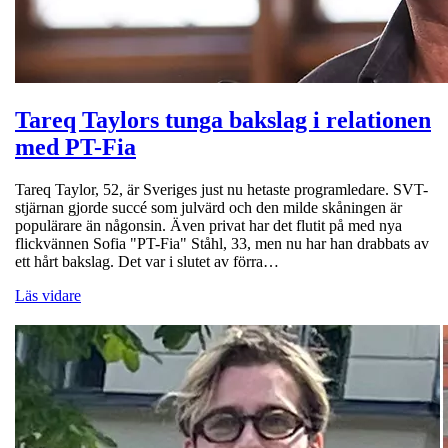
Tareq Taylors tunga bakslag i relationen
med PT-Fia
Tareq Taylor, 52, är Sveriges just nu hetaste programledare. SVT-
stjärnan gjorde succé som julvärd och den milde skåningen är
populärare än någonsin. Även privat har det flutit på med nya
flickvännen Sofia "PT-Fia" Ståhl, 33, men nu har han drabbats av
ett hårt bakslag. Det var i slutet av förra…
Läs vidare