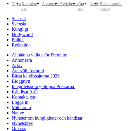
Tipsa
Kontakta
Annonsera
Redaktion
Om
Arkiv
Redaktionell
oss
oss
policy
Senaste
Svenskt
Kungligt
Hollywood
Politik
Redaktion
Allmänna villkor för Premium
Annonsera
Arkiv
Återställ lösenord
Bästa kändissajterna 2026
Bloggnytt
Integritetspolicy Stoppa Pressarna
Kändisar A-Ö
Kontakta oss
Logga in
Mitt konto
Native
Nyheter om kungligheter och kändisar
Nyhetsbrev
Om oss