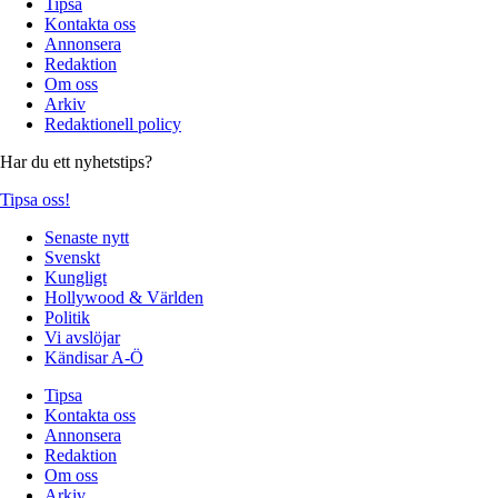
Tipsa
Kontakta oss
Annonsera
Redaktion
Om oss
Arkiv
Redaktionell policy
Har du ett nyhetstips?
Tipsa oss!
Senaste nytt
Svenskt
Kungligt
Hollywood & Världen
Politik
Vi avslöjar
Kändisar A-Ö
Tipsa
Kontakta oss
Annonsera
Redaktion
Om oss
Arkiv