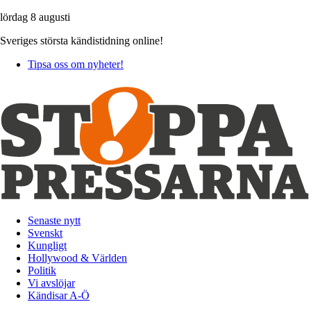
lördag 8 augusti
Sveriges största kändistidning online!
Tipsa oss om nyheter!
Senaste nytt
Svenskt
Kungligt
Hollywood & Världen
Politik
Vi avslöjar
Kändisar A-Ö