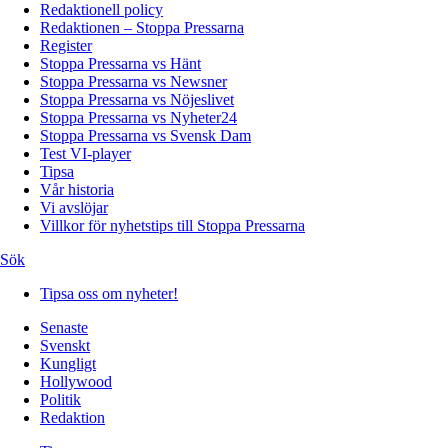
Redaktionell policy
Redaktionen – Stoppa Pressarna
Register
Stoppa Pressarna vs Hänt
Stoppa Pressarna vs Newsner
Stoppa Pressarna vs Nöjeslivet
Stoppa Pressarna vs Nyheter24
Stoppa Pressarna vs Svensk Dam
Test VI-player
Tipsa
Vår historia
Vi avslöjar
Villkor för nyhetstips till Stoppa Pressarna
Sök
Tipsa oss om nyheter!
Senaste
Svenskt
Kungligt
Hollywood
Politik
Redaktion