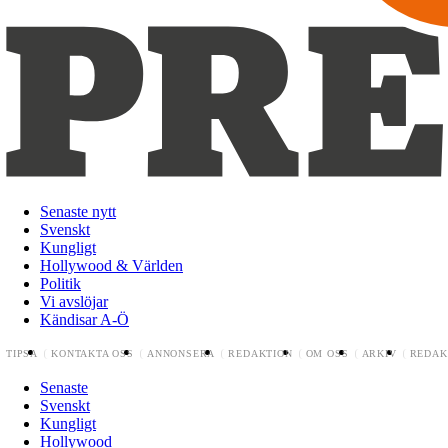
Senaste nytt
Svenskt
Kungligt
Hollywood & Världen
Politik
Vi avslöjar
Kändisar A-Ö
TIPSA
KONTAKTA OSS
ANNONSERA
REDAKTION
OM OSS
ARKIV
REDAK
Senaste
Svenskt
Kungligt
Hollywood