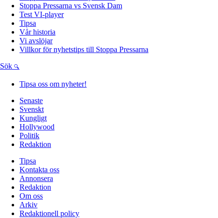
Stoppa Pressarna vs Svensk Dam
Test VI-player
Tipsa
Vår historia
Vi avslöjar
Villkor för nyhetstips till Stoppa Pressarna
Sök
Tipsa oss om nyheter!
Senaste
Svenskt
Kungligt
Hollywood
Politik
Redaktion
Tipsa
Kontakta oss
Annonsera
Redaktion
Om oss
Arkiv
Redaktionell policy