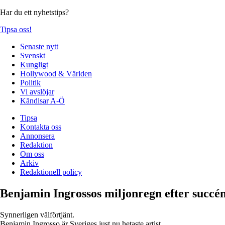
Har du ett nyhetstips?
Tipsa oss!
Senaste nytt
Svenskt
Kungligt
Hollywood & Världen
Politik
Vi avslöjar
Kändisar A-Ö
Tipsa
Kontakta oss
Annonsera
Redaktion
Om oss
Arkiv
Redaktionell policy
Benjamin Ingrossos miljonregn efter succé
Synnerligen välförtjänt.
Benjamin Ingrosso är Sveriges just nu hetaste artist.