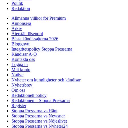
Politik
Redaktion
Allmänna villkor för Premium
Annonsera
Arkiv
Återställ lösenord
Bästa kändissajterna 2026
Bloggnytt
Integritetspolicy Stoppa Pressarna
Kändisar A-Ö
Kontakta oss
Logga in
Mitt konto
Native
Nyheter om kungligheter och kändisar
Nyhetsbrev
Om oss
Redaktionell policy
Redaktionen – Stoppa Pressarna
Register
Stoppa Pressarna vs Hänt
Stoppa Pressarna vs Newsner
Stoppa Pressarna vs Nöjeslivet
Stoppa Pressarna vs Nyheter24