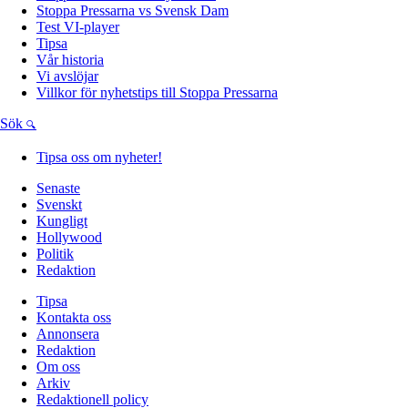
Stoppa Pressarna vs Svensk Dam
Test VI-player
Tipsa
Vår historia
Vi avslöjar
Villkor för nyhetstips till Stoppa Pressarna
Sök
Tipsa oss om nyheter!
Senaste
Svenskt
Kungligt
Hollywood
Politik
Redaktion
Tipsa
Kontakta oss
Annonsera
Redaktion
Om oss
Arkiv
Redaktionell policy