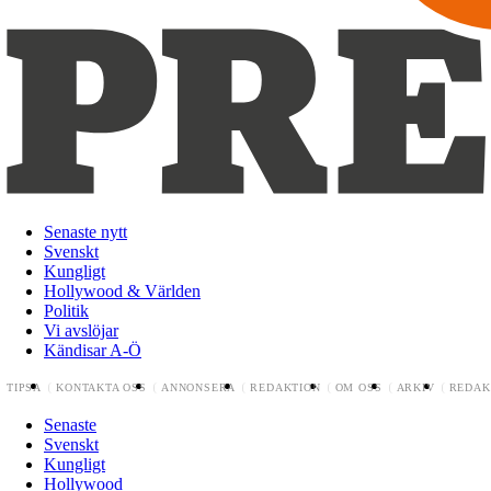
Senaste nytt
Svenskt
Kungligt
Hollywood & Världen
Politik
Vi avslöjar
Kändisar A-Ö
TIPSA
KONTAKTA OSS
ANNONSERA
REDAKTION
OM OSS
ARKIV
REDAK
Senaste
Svenskt
Kungligt
Hollywood