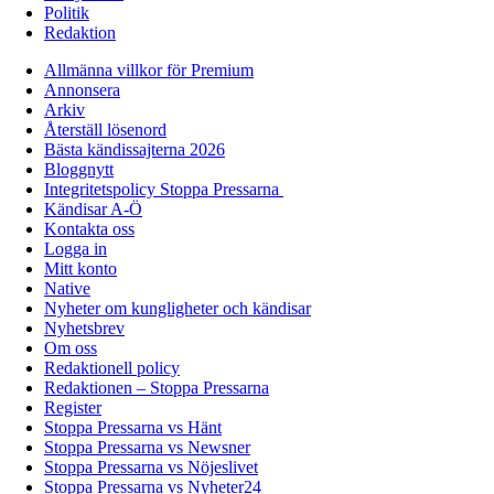
Politik
Redaktion
Allmänna villkor för Premium
Annonsera
Arkiv
Återställ lösenord
Bästa kändissajterna 2026
Bloggnytt
Integritetspolicy Stoppa Pressarna
Kändisar A-Ö
Kontakta oss
Logga in
Mitt konto
Native
Nyheter om kungligheter och kändisar
Nyhetsbrev
Om oss
Redaktionell policy
Redaktionen – Stoppa Pressarna
Register
Stoppa Pressarna vs Hänt
Stoppa Pressarna vs Newsner
Stoppa Pressarna vs Nöjeslivet
Stoppa Pressarna vs Nyheter24