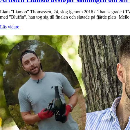
Liam ”Liamoo” Thomassen, 24, slog igenom 2016 då han segrade i TV4:s t
med ”Bluffin”, han tog sig till finalen och slutade på fjärde plats. Mello
Läs vidare