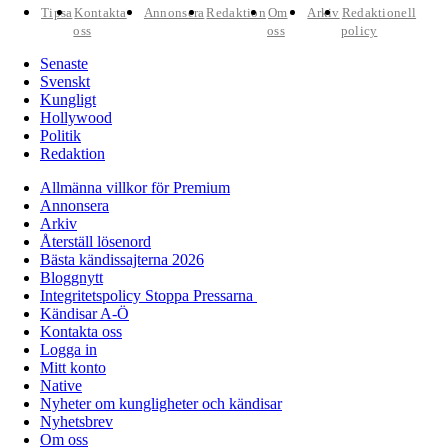
Tipsa
Kontakta
Annonsera
Redaktion
Om
Arkiv
Redaktionell
oss
oss
policy
Senaste
Svenskt
Kungligt
Hollywood
Politik
Redaktion
Allmänna villkor för Premium
Annonsera
Arkiv
Återställ lösenord
Bästa kändissajterna 2026
Bloggnytt
Integritetspolicy Stoppa Pressarna
Kändisar A-Ö
Kontakta oss
Logga in
Mitt konto
Native
Nyheter om kungligheter och kändisar
Nyhetsbrev
Om oss