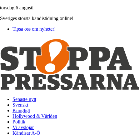
torsdag 6 augusti
Sveriges största kändistidning online!
Tipsa oss om nyheter!
Senaste nytt
Svenskt
Kungligt
Hollywood & Världen
Politik
Vi avslöjar
Kändisar A-Ö