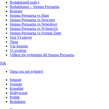
Redaktionell policy
Redaktionen – Stoppa Pressarna
Register
Stoppa Pressarna vs Hänt
Stoppa Pressarna vs Newsner
Stoppa Pressarna vs Nöjeslivet
Stoppa Pressarna vs Nyheter24
Stoppa Pressarna vs Svensk Dam
Test VI-player
Tipsa
Vår historia
Vi avslöjar
Villkor för nyhetstips till Stoppa Pressarna
Sök
Tipsa oss om nyheter!
Senaste
Svenskt
Kungligt
Hollywood
Politik
Redaktion