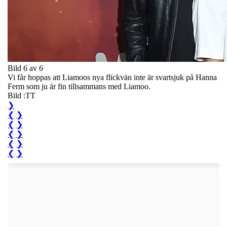
Bild 6 av 6
Vi får hoppas att Liamoos nya flickvän inte är svartsjuk på Hanna
Ferm som ju är fin tillsammans med Liamoo.
Bild :TT
❯
❮
❯
❮
❯
❮
❯
❮
❯
❮
❯