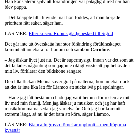
Han konstaterar själv att förändringen var påtaglig direkt när han
blev pappa.
– Det knäppte till i huvudet när hon föddes, att man började
prioritera rätt saker, säger han.
LÄS MER:
Efter krisen: Robins glädjebesked till Sigrid
Det går inte att överskatta hur stor förändring föräldraskapet
kommit att innebära för honom och sambon
Caroline
.
– Jag älskar livet just nu. Det är supermysigt. Innan var det som att
det fattades någonting som jag inte riktigt visste att jag behövde i
mitt liv, förklarar den bildsköne sångare.
Den lilla flickan Melina sover gott på nätterna, hon innebär dock
att det är inte lika lätt för Liamoo att sticka iväg på spelningar.
– Hade jag fått bestämma hade jag varit hemma för resten av mitt
liv med min familj. Men jag älskar ju musiken och jag har haft
musikdrömmarna sedan jag var elva år. Och jag har kommit
extremt långt, så nu är det bara att köra, säger Liamoo.
LÄS MER:
Bianca Ingrosso förnekar uppbrott – men frågorna
kvarstår