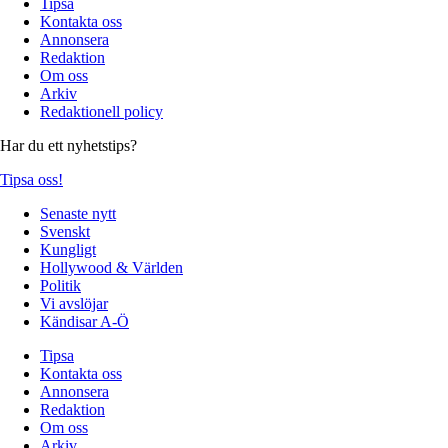
Tipsa
Kontakta oss
Annonsera
Redaktion
Om oss
Arkiv
Redaktionell policy
Har du ett nyhetstips?
Tipsa oss!
Senaste nytt
Svenskt
Kungligt
Hollywood & Världen
Politik
Vi avslöjar
Kändisar A-Ö
Tipsa
Kontakta oss
Annonsera
Redaktion
Om oss
Arkiv