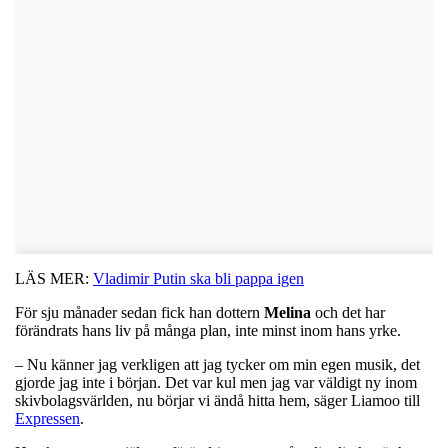
LÄS MER:
Vladimir Putin ska bli pappa igen
För sju månader sedan fick han dottern
Melina
och det har
förändrats hans liv på många plan, inte minst inom hans yrke.
– Nu känner jag verkligen att jag tycker om min egen musik, det
gjorde jag inte i början. Det var kul men jag var väldigt ny inom
skivbolagsvärlden, nu börjar vi ändå hitta hem, säger Liamoo till
Expressen
.