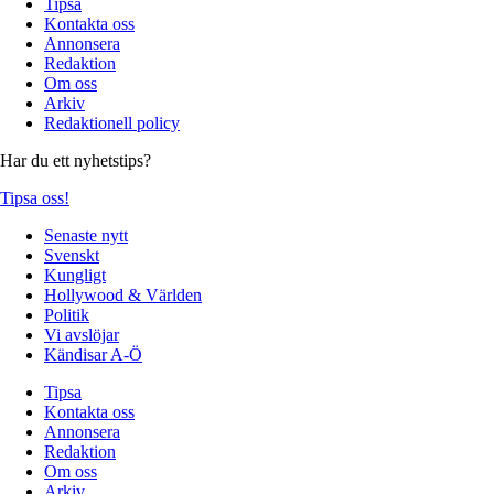
Tipsa
Kontakta oss
Annonsera
Redaktion
Om oss
Arkiv
Redaktionell policy
Har du ett nyhetstips?
Tipsa oss!
Senaste nytt
Svenskt
Kungligt
Hollywood & Världen
Politik
Vi avslöjar
Kändisar A-Ö
Tipsa
Kontakta oss
Annonsera
Redaktion
Om oss
Arkiv