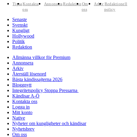
Tipsa
Kontakta
Annonsera
Redaktion
Om
Arkiv
Redaktionell
oss
oss
policy
Senaste
Svenskt
Kungligt
Hollywood
Politik
Redaktion
Allmänna villkor för Premium
Annonsera
Arkiv
Återställ lösenord
Bästa kändissajterna 2026
Bloggnytt
Integritetspolicy Stoppa Pressarna
Kändisar A-Ö
Kontakta oss
Logga in
Mitt konto
Native
Nyheter om kungligheter och kändisar
Nyhetsbrev
Om oss