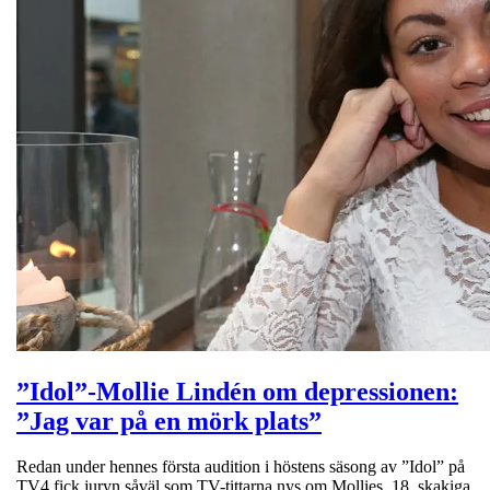
”Idol”-Mollie Lindén om depressionen:
”Jag var på en mörk plats”
Redan under hennes första audition i höstens säsong av ”Idol” på
TV4 fick juryn såväl som TV-tittarna nys om Mollies, 18, skakiga