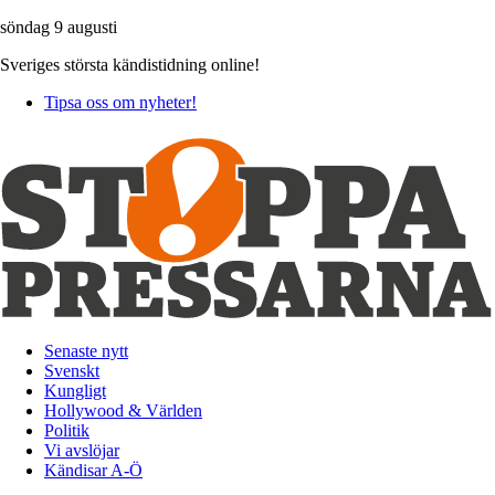
söndag 9 augusti
Sveriges största kändistidning online!
Tipsa oss om nyheter!
Senaste nytt
Svenskt
Kungligt
Hollywood & Världen
Politik
Vi avslöjar
Kändisar A-Ö