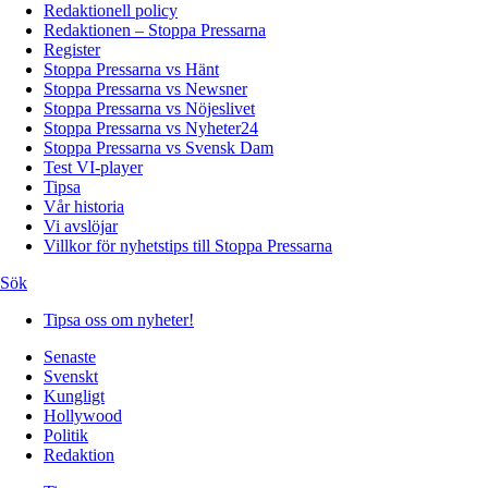
Redaktionell policy
Redaktionen – Stoppa Pressarna
Register
Stoppa Pressarna vs Hänt
Stoppa Pressarna vs Newsner
Stoppa Pressarna vs Nöjeslivet
Stoppa Pressarna vs Nyheter24
Stoppa Pressarna vs Svensk Dam
Test VI-player
Tipsa
Vår historia
Vi avslöjar
Villkor för nyhetstips till Stoppa Pressarna
Sök
Tipsa oss om nyheter!
Senaste
Svenskt
Kungligt
Hollywood
Politik
Redaktion