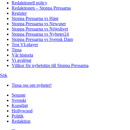
Redaktionell policy
Redaktionen – Stoppa Pressarna
Register
Stoppa Pressarna vs Hänt
Stoppa Pressarna vs Newsner
Stoppa Pressarna vs Nöjeslivet
Stoppa Pressarna vs Nyheter24
Stoppa Pressarna vs Svensk Dam
Test VI-player
Tipsa
Vår historia
Vi avslöjar
Villkor för nyhetstips till Stoppa Pressarna
Sök
Tipsa oss om nyheter!
Senaste
Svenskt
Kungligt
Hollywood
Politik
Redaktion