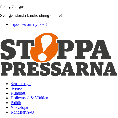
fredag 7 augusti
Sveriges största kändistidning online!
Tipsa oss om nyheter!
Senaste nytt
Svenskt
Kungligt
Hollywood & Världen
Politik
Vi avslöjar
Kändisar A-Ö