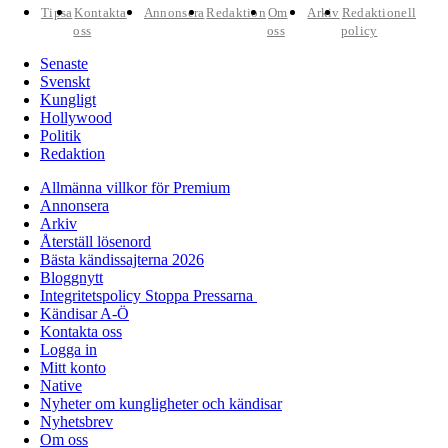
Tipsa
Kontakta
Annonsera
Redaktion
Om
Arkiv
Redaktionell
oss
oss
policy
Senaste
Svenskt
Kungligt
Hollywood
Politik
Redaktion
Allmänna villkor för Premium
Annonsera
Arkiv
Återställ lösenord
Bästa kändissajterna 2026
Bloggnytt
Integritetspolicy Stoppa Pressarna
Kändisar A-Ö
Kontakta oss
Logga in
Mitt konto
Native
Nyheter om kungligheter och kändisar
Nyhetsbrev
Om oss