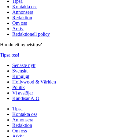
Tipsa
Kontakta oss
Annonsera
Redaktion
Om oss
Arkiv
Redaktionell policy
Har du ett nyhetstips?
Tipsa oss!
Senaste nytt
Svenskt
Kungligt
Hollywood & Världen
Politik
Vi avslöjar
Kändisar A-Ö
Tipsa
Kontakta oss
Annonsera
Redaktion
Om oss
Arkiv