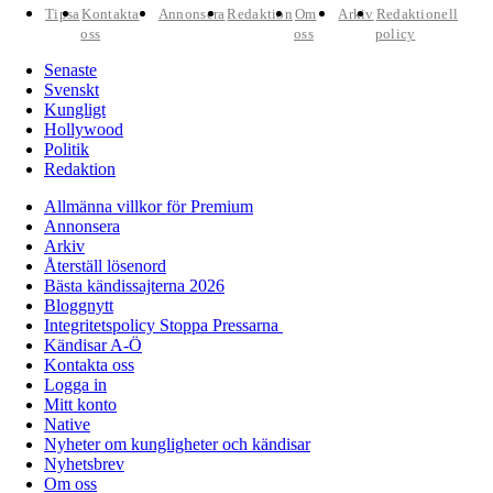
Tipsa
Kontakta
Annonsera
Redaktion
Om
Arkiv
Redaktionell
oss
oss
policy
Senaste
Svenskt
Kungligt
Hollywood
Politik
Redaktion
Allmänna villkor för Premium
Annonsera
Arkiv
Återställ lösenord
Bästa kändissajterna 2026
Bloggnytt
Integritetspolicy Stoppa Pressarna
Kändisar A-Ö
Kontakta oss
Logga in
Mitt konto
Native
Nyheter om kungligheter och kändisar
Nyhetsbrev
Om oss