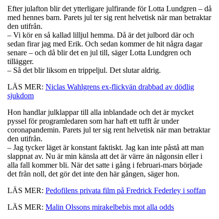
Efter julafton blir det ytterligare julfirande för Lotta Lundgren – då
med hennes barn. Parets jul ter sig rent helvetisk när man betraktar
den utifrån.
– Vi kör en så kallad lilljul hemma. Då är det julbord där och
sedan firar jag med Erik. Och sedan kommer de hit några dagar
senare – och då blir det en jul till, säger Lotta Lundgren och
tillägger.
– Så det blir liksom en trippeljul. Det slutar aldrig.
LÄS MER:
Niclas Wahlgrens ex-flickvän drabbad av dödlig
sjukdom
Hon handlar julklappar till alla inblandade och det är mycket
pyssel för programledaren som har haft ett tufft år under
coronapandemin. Parets jul ter sig rent helvetisk när man betraktar
den utifrån.
– Jag tycker läget är konstant faktiskt. Jag kan inte påstå att man
slappnat av. Nu är min känsla att det är värre än någonsin eller i
alla fall kommer bli. När det satte i gång i februari-mars började
det från noll, det gör det inte den här gången, säger hon.
LÄS MER:
Pedofilens privata film på Fredrick Federley i soffan
LÄS MER:
Malin Olssons mirakelbebis mot alla odds