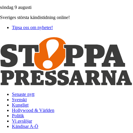
söndag 9 augusti
Sveriges största kändistidning online!
Tipsa oss om nyheter!
Senaste nytt
Svenskt
Kungligt
Hollywood & Världen
Politik
Vi avslöjar
Kändisar A-Ö