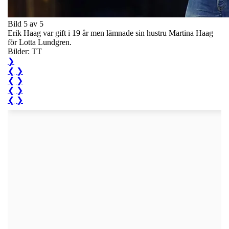
Bild 5 av 5
Erik Haag var gift i 19 år men lämnade sin hustru Martina Haag
för Lotta Lundgren.
Bilder: TT
❯
❮
❯
❮
❯
❮
❯
❮
❯