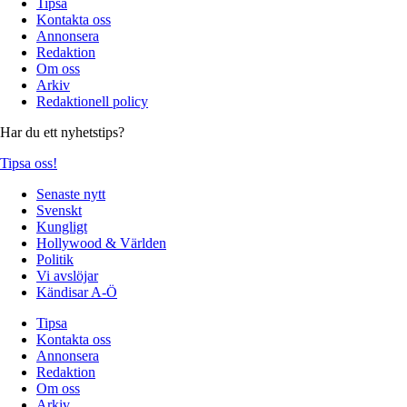
Tipsa
Kontakta oss
Annonsera
Redaktion
Om oss
Arkiv
Redaktionell policy
Har du ett nyhetstips?
Tipsa oss!
Senaste nytt
Svenskt
Kungligt
Hollywood & Världen
Politik
Vi avslöjar
Kändisar A-Ö
Tipsa
Kontakta oss
Annonsera
Redaktion
Om oss
Arkiv