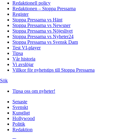
Redaktionell policy
Redaktionen – Stoppa Pressarna
Register
Stoppa Pressarna vs Hänt
Stoppa Pressarna vs Newsner
Stoppa Pressarna vs Nöjeslivet
Stoppa Pressarna vs Nyheter24
Stoppa Pressarna vs Svensk Dam
Test VI-player
Tipsa
Vår historia
Vi avslöjar
Villkor för nyhetstips till Stoppa Pressarna
Sök
Tipsa oss om nyheter!
Senaste
Svenskt
Kungligt
Hollywood
Politik
Redaktion