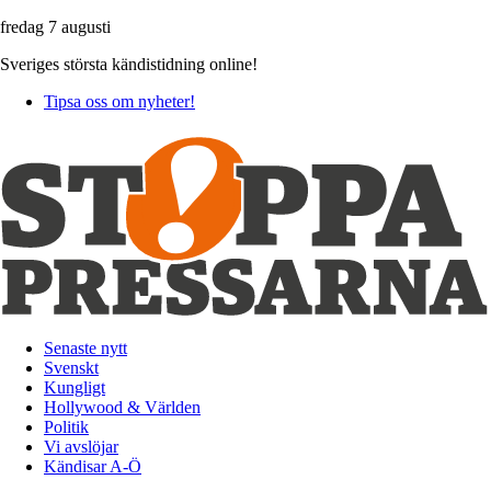
fredag 7 augusti
Sveriges största kändistidning online!
Tipsa oss om nyheter!
Senaste nytt
Svenskt
Kungligt
Hollywood & Världen
Politik
Vi avslöjar
Kändisar A-Ö