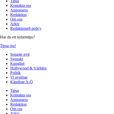
Tipsa
Kontakta oss
Annonsera
Redaktion
Om oss
Arkiv
Redaktionell policy
Har du ett nyhetstips?
Tipsa oss!
Senaste nytt
Svenskt
Kungligt
Hollywood & Världen
Politik
Vi avslöjar
Kändisar A-Ö
Tipsa
Kontakta oss
Annonsera
Redaktion
Om oss
Arkiv