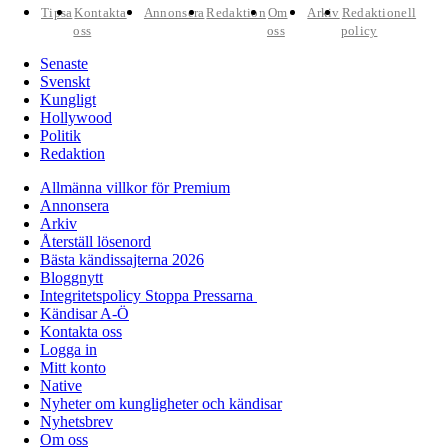
Tipsa
Kontakta
Annonsera
Redaktion
Om
Arkiv
Redaktionell
oss
oss
policy
Senaste
Svenskt
Kungligt
Hollywood
Politik
Redaktion
Allmänna villkor för Premium
Annonsera
Arkiv
Återställ lösenord
Bästa kändissajterna 2026
Bloggnytt
Integritetspolicy Stoppa Pressarna
Kändisar A-Ö
Kontakta oss
Logga in
Mitt konto
Native
Nyheter om kungligheter och kändisar
Nyhetsbrev
Om oss