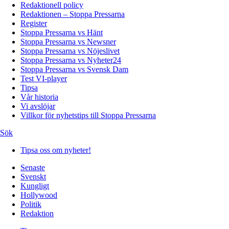
Redaktionell policy
Redaktionen – Stoppa Pressarna
Register
Stoppa Pressarna vs Hänt
Stoppa Pressarna vs Newsner
Stoppa Pressarna vs Nöjeslivet
Stoppa Pressarna vs Nyheter24
Stoppa Pressarna vs Svensk Dam
Test VI-player
Tipsa
Vår historia
Vi avslöjar
Villkor för nyhetstips till Stoppa Pressarna
Sök
Tipsa oss om nyheter!
Senaste
Svenskt
Kungligt
Hollywood
Politik
Redaktion