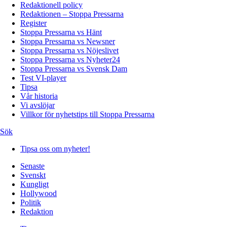
Redaktionell policy
Redaktionen – Stoppa Pressarna
Register
Stoppa Pressarna vs Hänt
Stoppa Pressarna vs Newsner
Stoppa Pressarna vs Nöjeslivet
Stoppa Pressarna vs Nyheter24
Stoppa Pressarna vs Svensk Dam
Test VI-player
Tipsa
Vår historia
Vi avslöjar
Villkor för nyhetstips till Stoppa Pressarna
Sök
Tipsa oss om nyheter!
Senaste
Svenskt
Kungligt
Hollywood
Politik
Redaktion