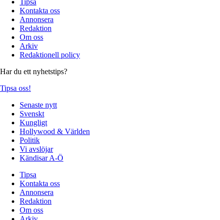
Tipsa
Kontakta oss
Annonsera
Redaktion
Om oss
Arkiv
Redaktionell policy
Har du ett nyhetstips?
Tipsa oss!
Senaste nytt
Svenskt
Kungligt
Hollywood & Världen
Politik
Vi avslöjar
Kändisar A-Ö
Tipsa
Kontakta oss
Annonsera
Redaktion
Om oss
Arkiv