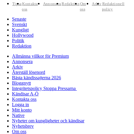
Tipsa
Kontakta
Annonsera
Redaktion
Om
Arkiv
Redaktionell
oss
oss
policy
Senaste
Svenskt
Kungligt
Hollywood
Politik
Redaktion
Allmänna villkor för Premium
Annonsera
Arkiv
Återställ lösenord
Bästa kändissajterna 2026
Bloggnytt
Integritetspolicy Stoppa Pressarna
Kändisar A-Ö
Kontakta oss
Logga in
Mitt konto
Native
Nyheter om kungligheter och kändisar
Nyhetsbrev
Om oss