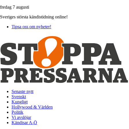
fredag 7 augusti
Sveriges största kändistidning online!
Tipsa oss om nyheter!
Senaste nytt
Svenskt
Kungligt
Hollywood & Världen
Politik
Vi avslöjar
Kändisar A-Ö